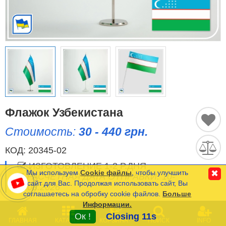
Исторические Флаги
Спортивные Флаги
Этнические Флаги
Флаги США (штатов)
Другие флаги
Флажок Узбекистана
Стоимость:
30 - 440 грн.
Сравнить
Список
КОД:
20345-02
Язык
(0)
ИЗГОТОВЛЕНИЕ 1-2 Р.ДНЯ
Мы используем
Cookie файлы
, чтобы улучшить
✖
РАСЧЕТНАЯ ДАТА ОТПРАВКИ: 10-
сайт для Вас. Продолжая использовать сайт, Вы
11.08.2026
соглашаетесь на обробку cookie файлов.
Больше
Частые Вопросы (FAQ)
Информации.
0
Оплата и Доставка
Минимальная сумма заказа на сайте- 120 грн.
Ок !
Closing 11s
ГЛАВНАЯ
КАТАЛОГ
КОРЗИНА
ПОИСК
INFO