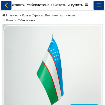
Флажок Узбекистана заказать и купить 🏁 ePrapor.com.ua
Главная
Флаги Стран по Континентам
Азия
Флажок Узбекистана
Все Флаги
Флаги Украины
Флаги Мира по
Континентам
Флаги на Заказ
Флаги Международных
Организаций