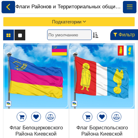
Флаги Районов и Территориальных общин Украины • Купить • Скачать ⚡ ePrapor.com.ua
Подкатегории
Фильтр
Все Флаги
Флаги Украины
Флаги Мира по
Континентам
Флаги на Заказ
Флаги Международных
Флаг Белоцерковского
Флаг Бориспольского
Организаций
Района Киевской
Района Киевской