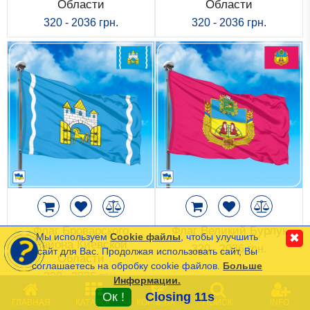
Области
Области
Исторические Флаги
320 - 2036 грн.
320 - 2036 грн.
Спортивные Флаги
Этнические Флаги
Флаги США (штатов)
Другие флаги
Сравнить
Список
Язык
(0)
Флаг Броварского
Флаг Великий Бурлук
Мы используем
Cookie файлы
, чтобы улучшить
✖
Района Киевской
320 - 2036 грн.
сайт для Вас. Продолжая использовать сайт, Вы
Области
соглашаетесь на обробку cookie файлов.
Больше
Частые Вопросы (FAQ)
320 - 2036 грн.
Информации.
0
Оплата и Доставка
Ок !
Closing 11s
ГЛАВНАЯ
КАТАЛОГ
КОРЗИНА
ПОИСК
INFO