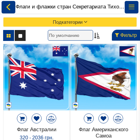
Флаги и флажки стран Секретариата Тихоокеанского Сообщества • Купить • Скачать ⚡ ePrapor.com.ua
Подкатегории
Фильтр
Все Флаги
Флаги Украины
Флаги Мира по
Континентам
Флаги на Заказ
Флаги Международных
Флаг Австралии
Флаг Американского
Организаций
Самоа
320 - 2036 грн.