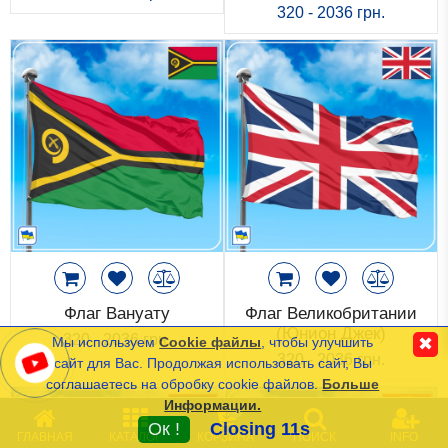
320 - 2036 грн.
Исторические Флаги
Спортивные Флаги
Этнические Флаги
Флаги США (штатов)
Другие флаги
Сравнить
Список
Язык
(0)
Флаг Вануату
Флаг Великобритании
(Юнион Джек)
320 - 2036 грн.
Мы используем
Cookie файлы
, чтобы улучшить
✖
320 - 2036 грн.
сайт для Вас. Продолжая использовать сайт, Вы
соглашаетесь на обробку cookie файлов.
Больше
Частые Вопросы (FAQ)
Информации.
0
Оплата и Доставка
Ок !
Closing 11s
ГЛАВНАЯ
КАТАЛОГ
КОРЗИНА
ПОИСК
INFO