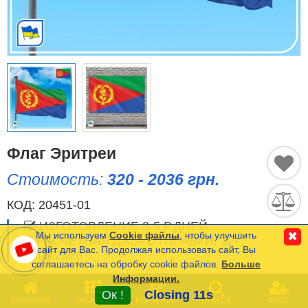
Исторические Флаги
Спортивные Флаги
Этнические Флаги
Флаги США (штатов)
Другие флаги
Флаг Эритреи
Стоимость:
320 - 2036 грн.
Сравнить
Список
КОД:
20451-01
Язык
(0)
ИЗГОТОВЛЕНИЕ 3-5 Р.ДНЕЙ
Мы используем
Cookie файлы
, чтобы улучшить
✖
РАСЧЕТНАЯ ДАТА ОТПРАВКИ: 12-
сайт для Вас. Продолжая использовать сайт, Вы
13.08.2026
соглашаетесь на обробку cookie файлов.
Больше
Частые Вопросы (FAQ)
Информации.
0
Оплата и Доставка
ОПЦИИ
(
*
- Обязательные)
Ок !
Closing 11s
ГЛАВНАЯ
КАТАЛОГ
КОРЗИНА
ПОИСК
INFO