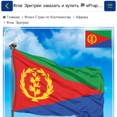
Флаг Эритреи заказать и купить 🏁 ePrapor.com.ua
Главная
Флаги Стран по Континентам
Африка
Флаг Эритреи
Все Флаги
Флаги Украины
Флаги Мира по
Континентам
Флаги на Заказ
Флаги Международных
Организаций