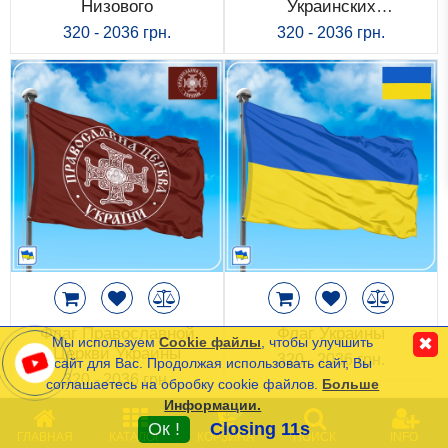
Низового
Украинских
Исторические Флаги
Националистов
320 - 2036 грн.
320 - 2036 грн.
Спортивные Флаги
Этнические Флаги
Флаги США (штатов)
Другие флаги
Сравнить
Список
Язык
(0)
Флаг Православной
Флаг Украины
Мы используем
Cookie файлы
, чтобы улучшить
✖
Церкви Украины
320 - 2036 грн.
сайт для Вас. Продолжая использовать сайт, Вы
320 - 2036 грн.
соглашаетесь на обробку cookie файлов.
Больше
Частые Вопросы (FAQ)
Информации.
0
Оплата и Доставка
Ок !
Closing 11s
ГЛАВНАЯ
КАТАЛОГ
КОРЗИНА
ПОИСК
INFO