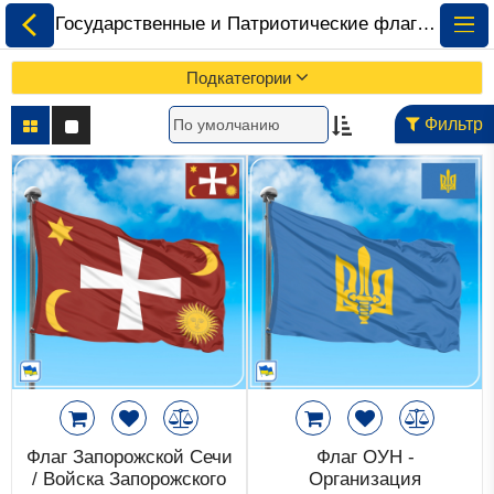
Государственные и Патриотические флаги Украины • Купить • Скачать ⚡ ePrapor.com.ua
Подкатегории
Фильтр
Все Флаги
Флаги Украины
Флаги Мира по
Континентам
Флаги на Заказ
Флаги Международных
Флаг Запорожской Сечи
Флаг ОУН -
Организаций
/ Войска Запорожского
Организация