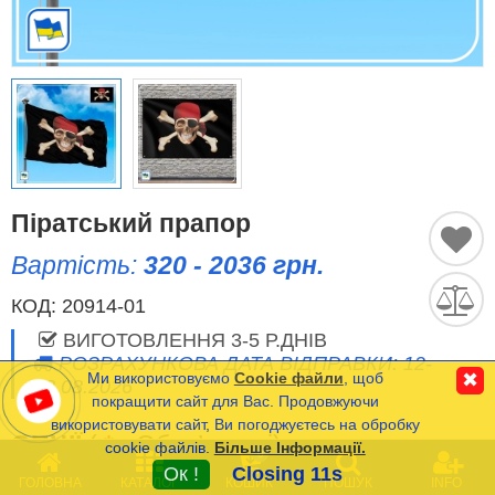
Історичні Прапори
Спортивні Прапори
Етнічні Прапори
Прапори США (штатів)
Піратський прапор
Вартість:
320 - 2036 грн.
Інші прапори
КОД:
20914-01
ВИГОТОВЛЕННЯ 3-5 Р.ДНІВ
Порівняти
Список
РОЗРАХУНКОВА ДАТА ВІДПРАВКИ: 12-
(0)
Ми використовуємо
Cookie файли
, щоб
✖
13.08.2026
Мова
покращити сайт для Вас. Продовжуючи
використовувати сайт, Ви погоджуєтесь на обробку
ОПЦІЇ
(
*
- Обов’язкові)
cookie файлів.
Більше Інформації.
Часті Питання (FAQ)
0
Ок !
Closing 11s
ГОЛОВНА
КАТАЛОГ
КОШИК
ПОШУК
INFO
Оплата та Доставка
РОЗМІР