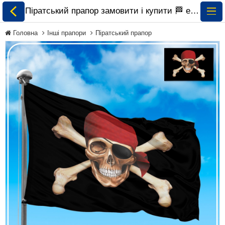
Піратський прапор замовити і купити 🏁 ePrapor.com.ua
Головна
Інші прапори
Піратський прапор
Всі Прапори
Прапори України
Прапори Світу за
Континентами
Прапори на
Замовлення
Прапори Міжнародних
Організацій