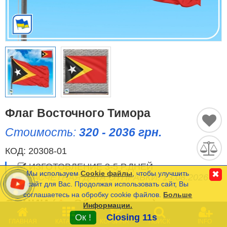
Исторические Флаги
Спортивные Флаги
Этнические Флаги
Флаги США (штатов)
Другие флаги
Флаг Восточного Тимора
Стоимость:
320 - 2036 грн.
Сравнить
Список
КОД:
20308-01
Язык
(0)
ИЗГОТОВЛЕНИЕ 3-5 Р.ДНЕЙ
Мы используем
Cookie файлы
, чтобы улучшить
✖
РАСЧЕТНАЯ ДАТА ОТПРАВКИ: 13.08.2026
сайт для Вас. Продолжая использовать сайт, Вы
соглашаетесь на обробку cookie файлов.
Больше
Частые Вопросы (FAQ)
ОПЦИИ
(
*
- Обязательные)
Информации.
0
Оплата и Доставка
Ок !
Closing 11s
ГЛАВНАЯ
КАТАЛОГ
КОРЗИНА
ПОИСК
INFO
РАЗМЕР