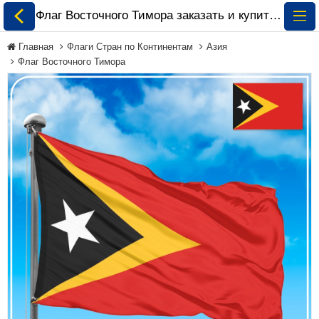
Флаг Восточного Тимора заказать и купить 🏁 ePrapor.com.ua
Главная
Флаги Стран по Континентам
Азия
Флаг Восточного Тимора
Все Флаги
Флаги Украины
Флаги Мира по
Континентам
Флаги на Заказ
Флаги Международных
Организаций