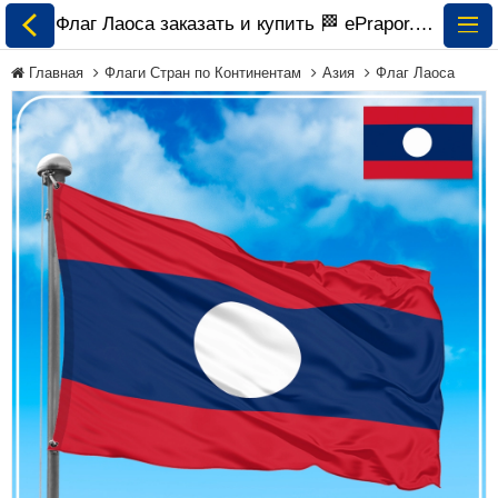
Флаг Лаоса заказать и купить 🏁 ePrapor.com.ua
Главная
Флаги Стран по Континентам
Азия
Флаг Лаоса
Все Флаги
Флаги Украины
Флаги Мира по
Континентам
Флаги на Заказ
Флаги Международных
Организаций