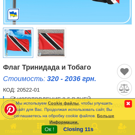
Исторические Флаги
Спортивные Флаги
Этнические Флаги
Флаги США (штатов)
Другие флаги
Флаг Тринидада и Тобаго
Стоимость:
320 - 2036 грн.
Сравнить
Список
КОД:
20522-01
Язык
(0)
ИЗГОТОВЛЕНИЕ 3-5 Р.ДНЕЙ
Мы используем
Cookie файлы
, чтобы улучшить
✖
РАСЧЕТНАЯ ДАТА ОТПРАВКИ: 13.08.2026
сайт для Вас. Продолжая использовать сайт, Вы
соглашаетесь на обробку cookie файлов.
Больше
Частые Вопросы (FAQ)
ОПЦИИ
(
*
- Обязательные)
Информации.
0
Оплата и Доставка
Ок !
Closing 11s
ГЛАВНАЯ
КАТАЛОГ
КОРЗИНА
ПОИСК
INFO
РАЗМЕР