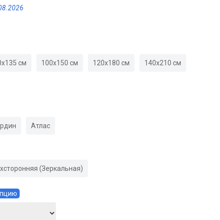
08.2026
0х135 см
100х150 см
120х180 см
140х210 см
ардин
Атлас
хсторонняя (Зеркальная)
Опцию