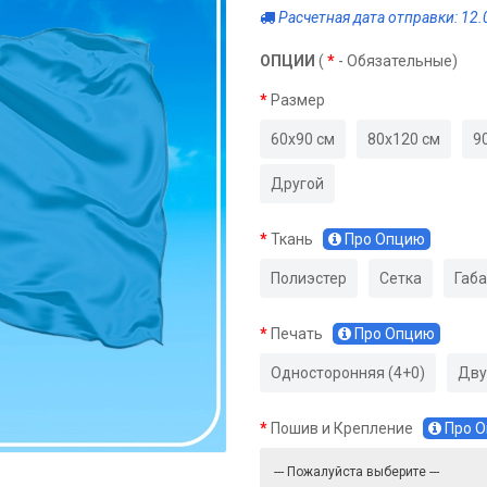
Расчетная дата отправки: 12.
ОПЦИИ
(
*
- Обязательные)
Размер
60х90 см
80х120 см
9
Другой
Ткань
Про Опцию
Полиэстер
Сетка
Габ
Печать
Про Опцию
Односторонняя (4+0)
Дву
Пошив и Крепление
Про 