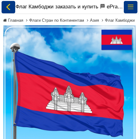
Флаг Камбоджи заказать и купить 🏁 ePrapor.com.ua
Главная
Флаги Стран по Континентам
Азия
Флаг Камбоджи
Все Флаги
Флаги Украины
Флаги Мира по
Континентам
Флаги на Заказ
Флаги Международных
Организаций