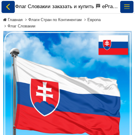
Флаг Словакии заказать и купить 🏁 ePrapor.com.ua
Главная
Флаги Стран по Континентам
Европа
Флаг Словакии
Все Флаги
Флаги Украины
Флаги Мира по
Континентам
Флаги на Заказ
Флаги Международных
Организаций