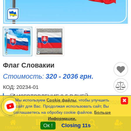
Исторические Флаги
Спортивные Флаги
Этнические Флаги
Флаги США (штатов)
Другие флаги
Флаг Словакии
Стоимость:
320 - 2036 грн.
Сравнить
Список
КОД:
20234-01
Язык
(0)
ИЗГОТОВЛЕНИЕ 3-5 Р.ДНЕЙ
Мы используем
Cookie файлы
, чтобы улучшить
✖
РАСЧЕТНАЯ ДАТА ОТПРАВКИ: 12.08.2026
сайт для Вас. Продолжая использовать сайт, Вы
соглашаетесь на обробку cookie файлов.
Больше
Частые Вопросы (FAQ)
ОПЦИИ
(
*
- Обязательные)
Информации.
0
Оплата и Доставка
Ок !
Closing 11s
ГЛАВНАЯ
КАТАЛОГ
КОРЗИНА
ПОИСК
INFO
РАЗМЕР