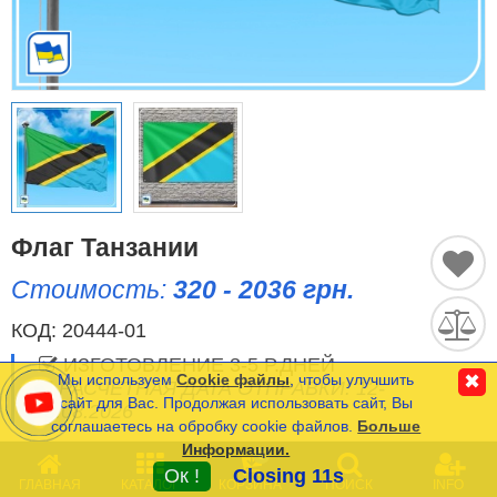
Исторические Флаги
Спортивные Флаги
Этнические Флаги
Флаги США (штатов)
Другие флаги
Флаг Танзании
Стоимость:
320 - 2036 грн.
Сравнить
Список
КОД:
20444-01
Язык
(0)
ИЗГОТОВЛЕНИЕ 3-5 Р.ДНЕЙ
Мы используем
Cookie файлы
, чтобы улучшить
✖
РАСЧЕТНАЯ ДАТА ОТПРАВКИ: 12-
сайт для Вас. Продолжая использовать сайт, Вы
13.08.2026
соглашаетесь на обробку cookie файлов.
Больше
Частые Вопросы (FAQ)
Информации.
0
Оплата и Доставка
ОПЦИИ
(
*
- Обязательные)
Ок !
Closing 11s
ГЛАВНАЯ
КАТАЛОГ
КОРЗИНА
ПОИСК
INFO