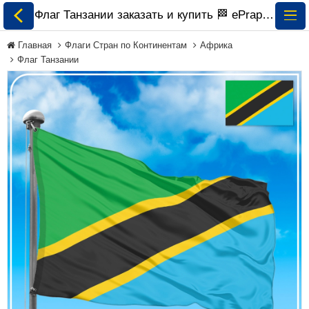
Флаг Танзании заказать и купить 🏁 ePrapor.com.ua
Главная
Флаги Стран по Континентам
Африка
Флаг Танзании
Все Флаги
Флаги Украины
Флаги Мира по
Континентам
Флаги на Заказ
Флаги Международных
Организаций