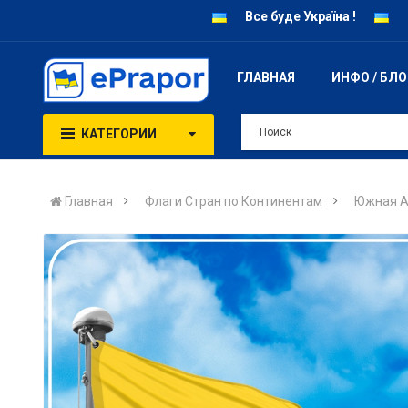
Все буде Україна !
ГЛАВНАЯ
ИНФО / БЛ
КАТЕГОРИИ
Главная
Флаги Стран по Континентам
Южная А