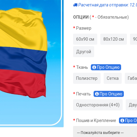
Расчетная дата отправки: 12.
ОПЦИИ
(
*
- Обязательные)
Размер
60х90 см
80х120 см
9
Другой
Ткань
Про Опцию
Полиэстер
Сетка
Габ
Печать
Про Опцию
Односторонняя (4+0)
Дву
Пошив и Крепление
Про 