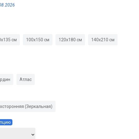
08.2026
0х135 см
100х150 см
120х180 см
140х210 см
ардин
Атлас
хсторонняя (Зеркальная)
Опцию