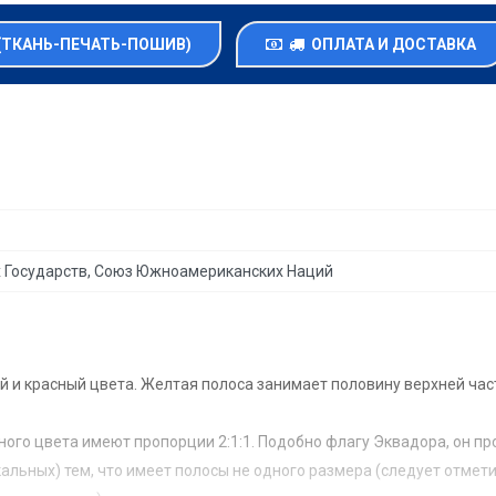
(ТКАНЬ-ПЕЧАТЬ-ПОШИВ)
ОПЛАТА И ДОСТАВКА
 Государств, Союз Южноамериканских Наций
й и красный цвета. Желтая полоса занимает половину верхней час
сного цвета имеют пропорции 2:1:1. Подобно флагу Эквадора, он 
кальных) тем, что имеет полосы не одного размера (следует отмети