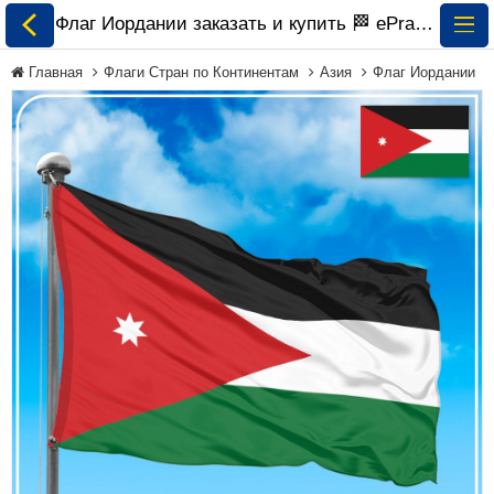
Флаг Иордании заказать и купить 🏁 ePrapor.com.ua
Главная
Флаги Стран по Континентам
Азия
Флаг Иордании
Все Флаги
Флаги Украины
Флаги Мира по
Континентам
Флаги на Заказ
Флаги Международных
Организаций