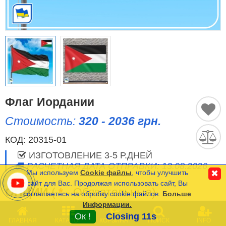
Исторические Флаги
Спортивные Флаги
Этнические Флаги
Флаги США (штатов)
Флаг Иордании
Другие флаги
Стоимость:
320 - 2036 грн.
КОД:
20315-01
Сравнить
Список
Язык
ИЗГОТОВЛЕНИЕ 3-5 Р.ДНЕЙ
(0)
РАСЧЕТНАЯ ДАТА ОТПРАВКИ: 13.08.2026
Мы используем
Cookie файлы
, чтобы улучшить
✖
сайт для Вас. Продолжая использовать сайт, Вы
ОПЦИИ
(
*
- Обязательные)
соглашаетесь на обробку cookie файлов.
Больше
Частые Вопросы (FAQ)
Информации.
0
Оплата и Доставка
РАЗМЕР
Ок !
Closing 11s
ГЛАВНАЯ
КАТАЛОГ
КОРЗИНА
ПОИСК
INFO