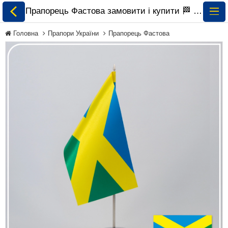
Прапорець Фастова замовити і купити 🏁 ePrapor.com.ua
Головна
Прапори України
Прапорець Фастова
Всі Прапори
Прапори України
Прапори Світу за
Континентами
Прапори на
Замовлення
Прапори Міжнародних
Організацій