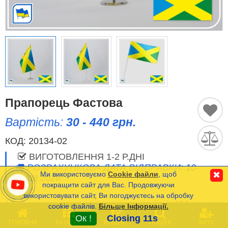
Історичні Прапори
Спортивні Прапори
Етнічні Прапори
Прапори США (штатів)
Прапорець Фастова
Вартість:
30 - 440 грн.
Інші прапори
КОД:
20134-02
ВИГОТОВЛЕННЯ 1-2 Р.ДНІ
Порівняти
Список
РОЗРАХУНКОВА ДАТА ВІДПРАВКИ: 10-
(0)
Ми використовуємо
Cookie файли
, щоб
✖
11.08.2026
Мова
покращити сайт для Вас. Продовжуючи
використовувати сайт, Ви погоджуєтесь на обробку
Мінімальна сума замовлення на сайті- 120 грн.
cookie файлів.
Більше Інформації.
Часті Питання (FAQ)
0
Ок !
Closing 11s
ГОЛОВНА
КАТАЛОГ
КОШИК
ПОШУК
INFO
Оплата та Доставка
* Вартість прапорців з Габардину та Атласу