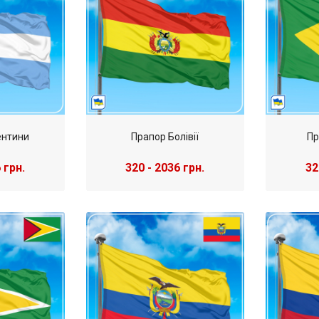
ентини
Прапор Болівії
Пр
 грн.
320 - 2036 грн.
32