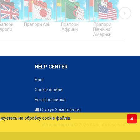
пори Азії
Прапори
Прапори
Прапори
Прап
Африки
Північної
Південної
Австрал
Америки
Америки
Океан
HELP CENTER
Блог
Cookie файли
Email розсилка
Статус Замовлення
жуєтесь на обробку cookie файлів.
✖
ePrapor.com.ua
© 2026 All rights reserved