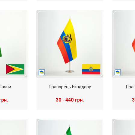
Гаяни
Прапорець Еквадору
Прап
грн.
30 - 440 грн.
3