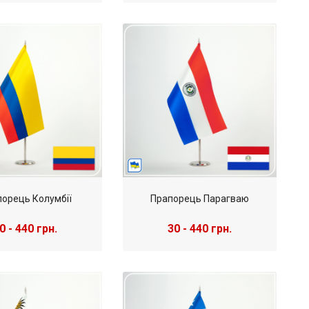
орець Колумбії
Прапорець Парагваю
0 - 440 грн.
30 - 440 грн.