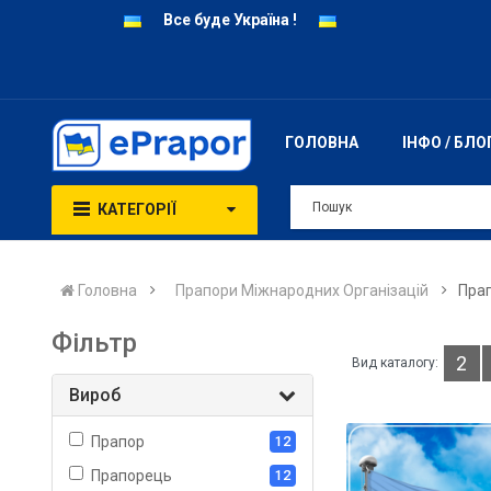
Все буде Україна !
ГОЛОВНА
ІНФО / БЛО
КАТЕГОРІЇ
Головна
Прапори Міжнародних Організацій
Прап
Фільтр
2
Вид каталогу:
Вироб
Прапор
12
Прапорець
12