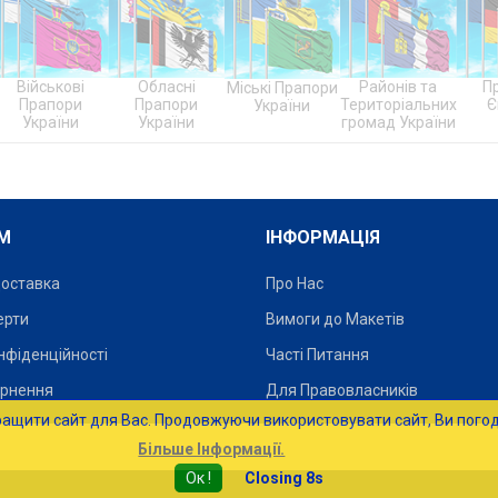
Обласні
Міські Прапори
Районів та
Прапори
Пра
Прапори
України
Територіальних
Європи
України
громад України
М
ІНФОРМАЦІЯ
Доставка
Про Нас
ерти
Вимоги до Макетів
нфіденційності
Часті Питання
ернення
Для Правовласників
ращити сайт для Вас. Продовжуючи використовувати сайт, Ви погод
Більше Інформації.
Ок !
Closing 7s