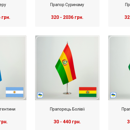
еру
Прапор Суринаму
Пр
 грн.
320 - 2036 грн.
32
гентини
Прапорець Болівії
Пра
грн.
30 - 440 грн.
3