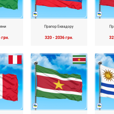
аяни
Прапор Еквадору
Пр
 грн.
320 - 2036 грн.
32