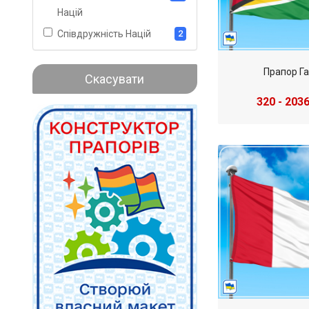
Націй
Співдружність Націй
2
Прапор Г
Скасувати
320 - 2036