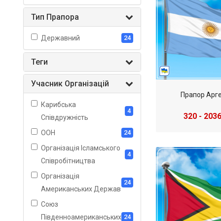
Тип Прапора
Державний
24
Теги
Учасник Організацій
Прапор Арг
Карибська
4
320 - 2036
Співдружність
ООН
24
Організація Ісламського
4
Співробітництва
Організація
24
Американських Держав
Союз
Південноамериканських
24