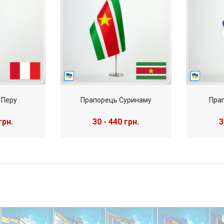
 Перу
Прапорець Суринаму
Пра
грн.
30 - 440 грн.
3