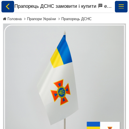
Прапорець ДСНС замовити і купити 🏁 ePrapor.com.ua
Головна
Прапори України
Прапорець ДСНС
Всі Прапори
Прапори України
Прапори Світу за
Континентами
Прапори на
Замовлення
Прапори Міжнародних
Організацій