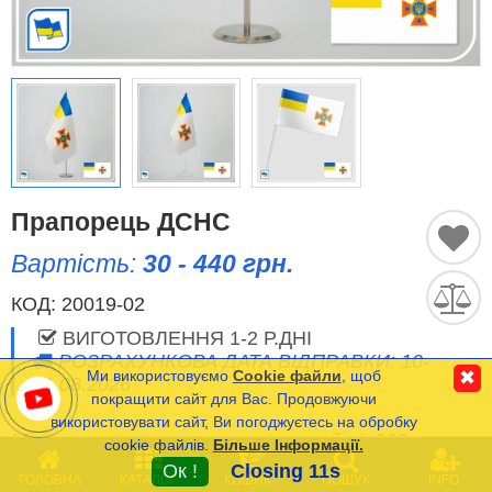
Історичні Прапори
Спортивні Прапори
Етнічні Прапори
Прапори США (штатів)
Прапорець ДСНС
Вартість:
30 - 440 грн.
Інші прапори
КОД:
20019-02
ВИГОТОВЛЕННЯ 1-2 Р.ДНІ
Порівняти
Список
РОЗРАХУНКОВА ДАТА ВІДПРАВКИ: 10-
(0)
Ми використовуємо
Cookie файли
, щоб
✖
11.08.2026
Мова
покращити сайт для Вас. Продовжуючи
використовувати сайт, Ви погоджуєтесь на обробку
Мінімальна сума замовлення на сайті- 120 грн.
cookie файлів.
Більше Інформації.
Часті Питання (FAQ)
0
Ок !
Closing 11s
ГОЛОВНА
КАТАЛОГ
КОШИК
ПОШУК
INFO
Оплата та Доставка
* Вартість прапорців з Габардину та Атласу