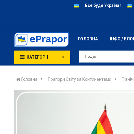
Все буде Україна !
ГОЛОВНА
ІНФО / БЛО
КАТЕГОРІЇ
Головна
Прапори Світу за Континентами
Півні