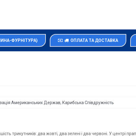
НИНА-ФУРНІТУРА)
ОПЛАТА ТА ДОСТАВКА
нізація Американських Держав, Карибська Співдружність
сть трикутників: два жовті, два зелені і два червоні. У центрі п