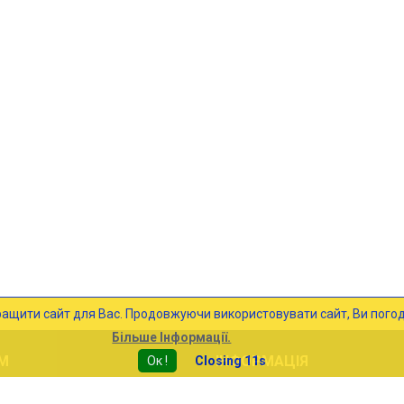
ращити сайт для Вас. Продовжуючи використовувати сайт, Ви погод
Більше Інформації.
М
ІНФОРМАЦІЯ
Ок !
Closing 10s
Доставка
Про Нас