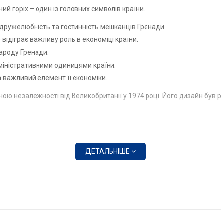
ий горіх – один із головних символів країни.
ож дружелюбність та гостинність мешканців Гренади.
 відіграє важливу роль в економіці країни.
народу Гренади.
адміністративними одиницями країни.
а важливий елемент її економіки.
ною незалежності від Великобританії у 1974 році. Його дизайн був
.
зитиву.
ДЕТАЛЬНІШЕ
е господарство, основу економіки Гренади.
мволізуючи єдність народу.
 її федеративний устрій.
гадує про важливість сільського господарства для економіки Гренад