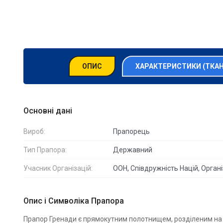
ОПИС
ХАРАКТЕРИСТИКИ (ТКА
Основні дані
Вироб:
Прапорець
Тип Прапора:
Державний
Учасник Організацій:
ООН, Співдружність Націй, Орга
Опис і Символіка Прапора
Прапор Гренади є прямокутним полотнищем, розділеним на ші