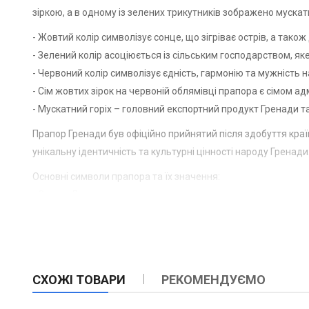
зіркою, а в одному із зелених трикутників зображено мускатн
- Жовтий колір символізує сонце, що зігріває острів, а так
- Зелений колір асоціюється із сільським господарством, яке
- Червоний колір символізує єдність, гармонію та мужність 
- Сім жовтих зірок на червоній облямівці прапора є сімом 
- Мускатний горіх – головний експортний продукт Гренади т
Прапор Гренади був офіційно прийнятий після здобуття краї
унікальну ідентичність та культурні цінності народу Гренади
Основні символи прапора та їх значення:
- Сонце: Джерело життя та тепла, символ процвітання та по
- Земля: Зелений колір символізує родючу землю та сільськ
- Єдність: Червоний колір поєднує усі елементи прапора, си
- Зірки: Є сім адміністративних одиниць країни і вказують на
- Мускатний горіх: Символ багатства та процвітання, що на
СХОЖІ ТОВАРИ
РЕКОМЕНДУЄМО