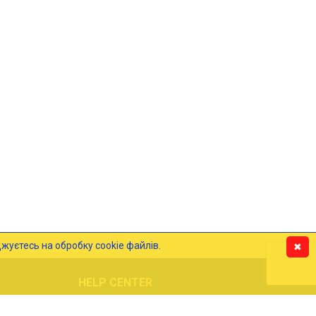
жуєтесь на обробку cookie файлів.
✖
HELP CENTER
Блог