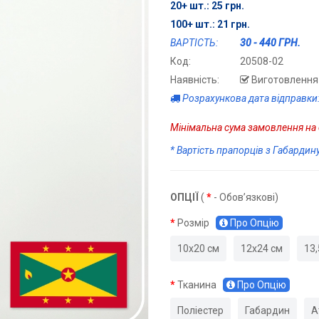
20+ шт.: 25 грн.
100+ шт.: 21 грн.
ВАРТІСТЬ:
30 - 440 ГРН.
Код:
20508-02
Наявність:
Виготовлення 
Розрахункова дата відправки:
Мінімальна сума замовлення на с
* Вартість прапорців з Габардин
ОПЦІЇ
(
*
- Обов’язкові)
Розмір
Про Опцію
10х20 см
12х24 см
13,
Тканина
Про Опцію
Поліестер
Габардин
А