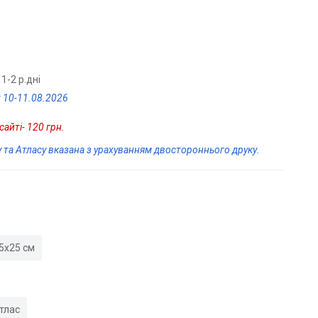
1-2 р.дні
 10-11.08.2026
айті- 120 грн.
у та Атласу вказана з урахуванням двостороннього друку.
5х25 см
тлас