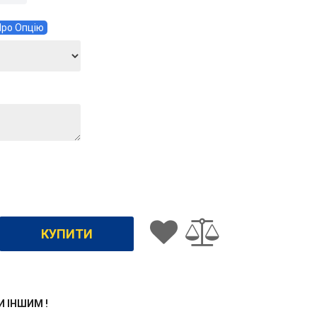
ро Опцію
ЖИ ІНШИМ !