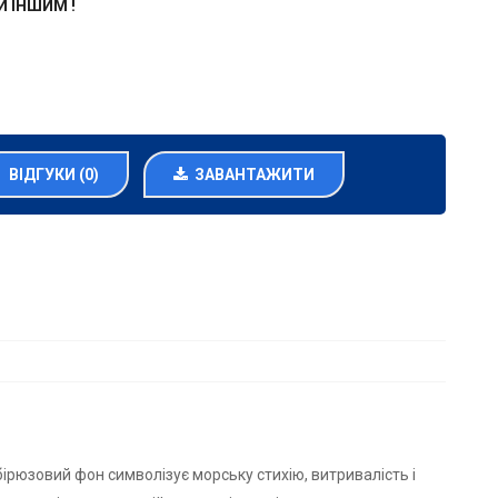
ЖИ ІНШИМ !
ВІДГУКИ (0)
ЗАВАНТАЖИТИ
ірюзовий фон символізує морську стихію, витривалість і