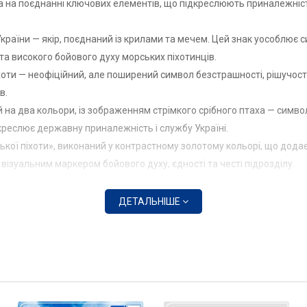
а на поєднанні ключових елементів, що підкреслюють приналежність
раїни — якір, поєднаний із крилами та мечем. Цей знак уособлює си
и та високого бойового духу морських піхотинців.
хоти — неофіційний, але поширений символ безстрашності, рішучості
в.
на два кольори, із зображенням стрімкого срібного птаха — символ
дкреслює державну приналежність і службу Україні.
ої піхоти», виконаний у контрастному золотому кольорі, що додає 
візуальним маркером бойового духу, єдності та честі підрозділу.
ДЕТАЛЬНІШЕ
 період повномасштабної війни Росії проти України як частина роз
вих, мобільних та добре підготовлених підрозділів для виконання 
к і новобранцями, які пройшли інтенсивну підготовку за стандарта
іншими підрозділами морської піхоти та Сил оборони.
виконання бойових завдань на південному та східному напрямках. 
и високу ефективність і витривалість.