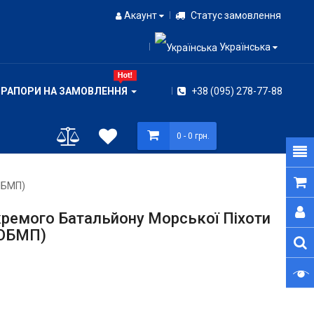
Акаунт
Статус замовлення
Українська
ПРАПОРИ НА ЗАМОВЛЕННЯ
+38 (095) 278-77-88
0
- 0 грн.
 ОБМП)
кремого Батальйону Морської Піхоти
 ОБМП)