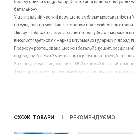
бойову стійкість підрозділу. Композиція прапора побудован
батальйону.
У центральній частині розміщено емблему морської піхоти Ук
на суші, так і на морі. Він є символом професійної підготовк
Ліворуч зображено стилізований череп у береті морської пі
використовується як маркер штурмових і ударних підрозділі
Праворуч розташовано шеврон батальйону: щит, розділений 
підрозділу. У нижній частині щита розміщено тризуб, що пі
Завершує композицію напис: «88-й окремий батальйон морськ
Такий прапор є не лише елементом символіки, а й потужним 
Історія 88-го окремого батальйону морської піхоти
88-й окремий батальйон морської піхоти був сформований у
створення стало відповіддю на необхідність формування но
Батальйон комплектувався як досвідченими військовими, та
діям, роботі в малих тактичних групах, а також взаємодії з 
СХОЖІ ТОВАРИ
РЕКОМЕНДУЄМО
З перших етапів свого існування 88 ОБМП був залучений до 
противника, а також у контрнаступальних діях, демонструюч