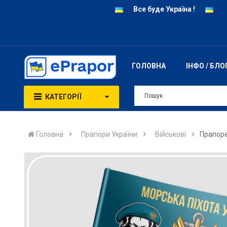
Все буде Україна !
ГОЛОВНА
ІНФО / БЛО
КАТЕГОРІЇ
Головна
Прапори України
Військові
Прапоре