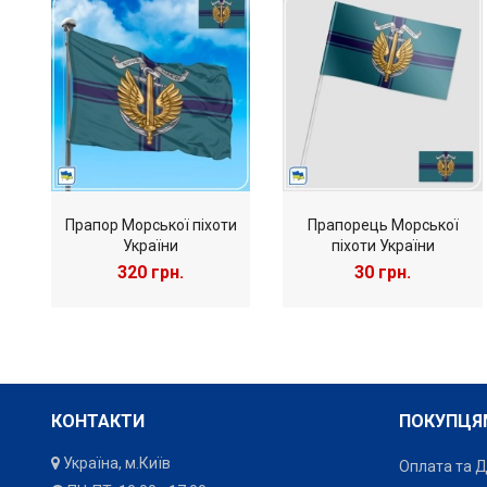
Сьогодні батальйон продовжує виконувати бойові завдання, 
Прапор Морської піхоти
Прапорець Морської
України
піхоти України
320 грн.
30 грн.
КОНТАКТИ
ПОКУПЦЯ
Україна, м.Київ
Оплата та 