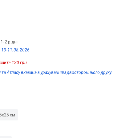
1-2 р.дні
 10-11.08.2026
айті- 120 грн.
у та Атласу вказана з урахуванням двостороннього друку.
5х25 см