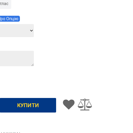
тлас
ро Опцію