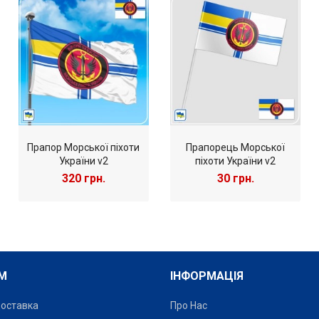
зміцнюючи позиції України та розвиваючи традиції морської піхоти
Прапор Морської піхоти
Прапорець Морської
України v2
піхоти України v2
320 грн.
30 грн.
М
ІНФОРМАЦІЯ
Доставка
Про Нас