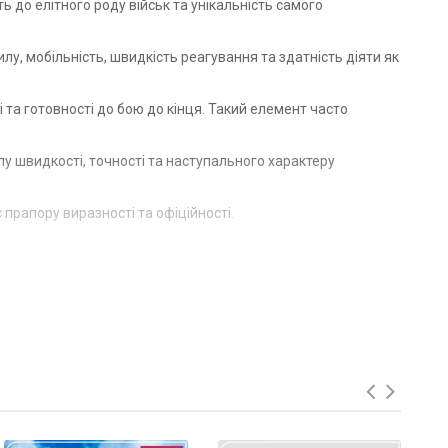
 до елітного роду військ та унікальність самого
лу, мобільність, швидкість реагування та здатність діяти як
 та готовності до бою до кінця. Такий елемент часто
у швидкості, точності та наступального характеру
прапору виразності та офіційності.
ширення та посилення морської піхоти ВМС ЗСУ. Його
бойових завдань на найскладніших ділянках фронту.
ми сучасної війни. Особлива увага приділялася штурмовим
Підрозділ бере участь в оборонних операціях, стримуванні