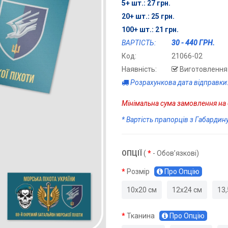
5+ шт.: 27 грн.
20+ шт.: 25 грн.
100+ шт.: 21 грн.
ВАРТІСТЬ:
30 - 440 ГРН.
Код:
21066-02
Наявність:
Виготовлення 
Розрахункова дата відправки:
Мінімальна сума замовлення на с
* Вартість прапорців з Габардин
ОПЦІЇ
(
*
- Обов’язкові)
Розмір
Про Опцію
10х20 см
12х24 см
13,
Тканина
Про Опцію