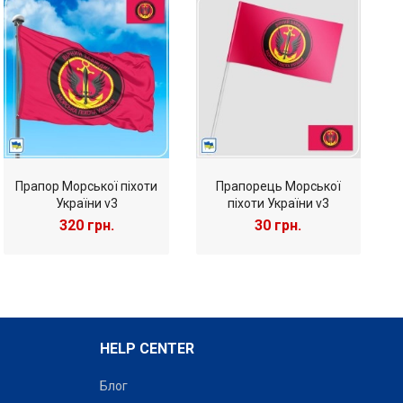
 як одного з найбоєздатніших родів військ.
Прапор Морської піхоти
Прапорець Морської
України v3
піхоти України v3
320 грн.
30 грн.
HELP CENTER
Блог