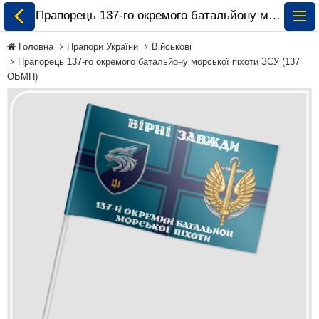
Прапорець 137-го окремого батальйону морської піхоти ЗСУ (137 ОБМП) замовити і купити 🏁 ePrapor.com.ua
Головна
Прапори України
Військові
Прапорець 137-го окремого батальйону морської піхоти ЗСУ (137
ОБМП)
Всі Прапори
Прапори України
Прапори Світу за
Континентами
Прапори на
Замовлення
Прапори Міжнародних
Організацій