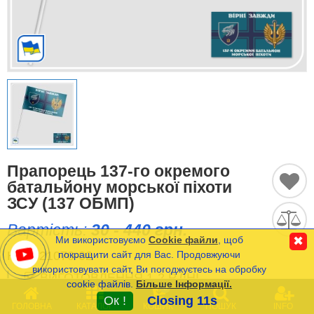
Історичні Прапори
Спортивні Прапори
Етнічні Прапори
Прапори США (штатів)
Інші прапори
Прапорець 137-го окремого
батальйону морської піхоти
ЗСУ (137 ОБМП)
Порівняти
Список
Вартість:
30 - 440 грн.
(0)
Ми використовуємо
Cookie файли
, щоб
✖
Мова
КОД:
21070-02
покращити сайт для Вас. Продовжуючи
використовувати сайт, Ви погоджуєтесь на обробку
ВИГОТОВЛЕННЯ 1-2 Р.ДНІ
cookie файлів.
Більше Інформації.
Часті Питання (FAQ)
0
РОЗРАХУНКОВА ДАТА ВІДПРАВКИ:
Ок !
Closing 11s
07/10.08.2026
ГОЛОВНА
КАТАЛОГ
КОШИК
ПОШУК
INFO
Оплата та Доставка