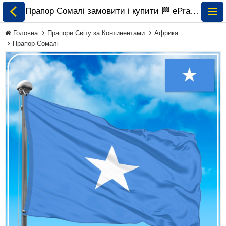
Прапор Сомалі замовити і купити 🏁 ePrapor.com.ua
Головна
Прапори Світу за Континентами
Африка
Прапор Сомалі
Всі Прапори
Прапори України
Прапори Світу за
Континентами
Прапори на
Замовлення
Прапори Міжнародних
Організацій