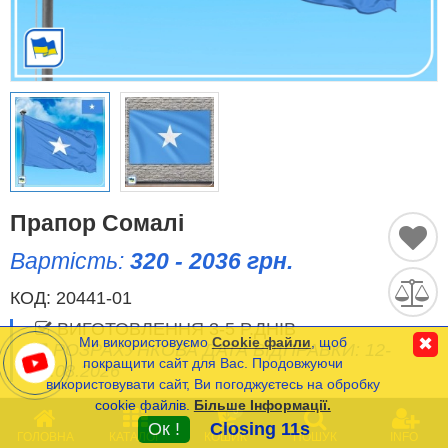
Історичні Прапори
Спортивні Прапори
Етнічні Прапори
Прапори США (штатів)
Прапор Сомалі
Інші прапори
Вартість:
320 - 2036 грн.
КОД:
20441-01
Порівняти
Список
ВИГОТОВЛЕННЯ 3-5 Р.ДНІВ
(0)
Ми використовуємо
Cookie файли
, щоб
✖
РОЗРАХУНКОВА ДАТА ВІДПРАВКИ: 12-
Мова
покращити сайт для Вас. Продовжуючи
13.08.2026
використовувати сайт, Ви погоджуєтесь на обробку
cookie файлів.
Більше Інформації.
Часті Питання (FAQ)
0
ОПЦІЇ
(
*
- Обов’язкові)
Ок !
Closing 11s
ГОЛОВНА
КАТАЛОГ
КОШИК
ПОШУК
INFO
Оплата та Доставка