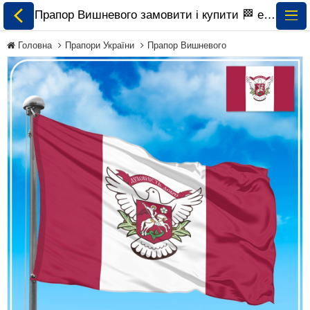
Прапор Вишневого замовити і купити 🏁 ePrapor.com.ua
Головна
Прапори України
Прапор Вишневого
Всі Прапори
Прапори України
Прапори Світу за
Континентами
Прапори на
Замовлення
Прапори Міжнародних
Організацій