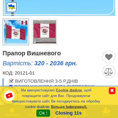
Історичні Прапори
Спортивні Прапори
Етнічні Прапори
Прапори США (штатів)
Прапор Вишневого
Вартість:
320 - 2036 грн.
Інші прапори
КОД:
20121-01
ВИГОТОВЛЕННЯ 3-5 Р.ДНІВ
Порівняти
Список
РОЗРАХУНКОВА ДАТА ВІДПРАВКИ:
(0)
Ми використовуємо
Cookie файли
, щоб
✖
13.08.2026
Мова
покращити сайт для Вас. Продовжуючи
використовувати сайт, Ви погоджуєтесь на обробку
ОПЦІЇ
(
*
- Обов’язкові)
cookie файлів.
Більше Інформації.
Часті Питання (FAQ)
0
Ок !
Closing 11s
ГОЛОВНА
КАТАЛОГ
КОШИК
ПОШУК
INFO
Оплата та Доставка
РОЗМІР