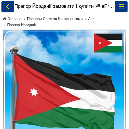
Прапор Йорданії замовити і купити 🏁 ePrapor.com.ua
Головна
Прапори Світу за Континентами
Азія
Прапор Йорданії
Всі Прапори
Прапори України
Прапори Світу за
Континентами
Прапори на
Замовлення
Прапори Міжнародних
Організацій