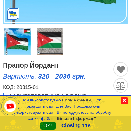
Історичні Прапори
Спортивні Прапори
Етнічні Прапори
Прапори США (штатів)
Прапор Йорданії
Інші прапори
Вартість:
320 - 2036 грн.
КОД:
20315-01
Порівняти
Список
ВИГОТОВЛЕННЯ 3-5 Р.ДНІВ
(0)
Ми використовуємо
Cookie файли
, щоб
✖
РОЗРАХУНКОВА ДАТА ВІДПРАВКИ:
Мова
покращити сайт для Вас. Продовжуючи
11.08.2026
використовувати сайт, Ви погоджуєтесь на обробку
cookie файлів.
Більше Інформації.
Часті Питання (FAQ)
0
ОПЦІЇ
(
*
- Обов’язкові)
Ок !
Closing 11s
ГОЛОВНА
КАТАЛОГ
КОШИК
ПОШУК
INFO
Оплата та Доставка