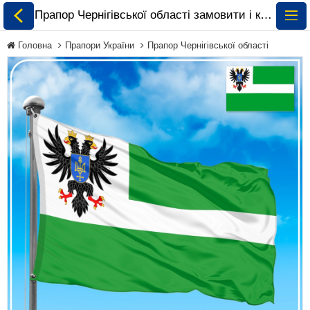
Прапор Чернігівської області замовити і купити 🏁 ePrapor.com.ua
Головна
Прапори України
Прапор Чернігівської області
Всі Прапори
Прапори України
Прапори Світу за
Континентами
Прапори на
Замовлення
Прапори Міжнародних
Організацій