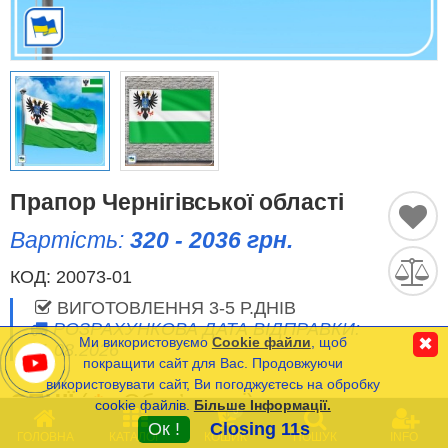
Історичні Прапори
Спортивні Прапори
Етнічні Прапори
Прапори США (штатів)
Прапор Чернігівської області
Вартість:
320 - 2036 грн.
Інші прапори
КОД:
20073-01
ВИГОТОВЛЕННЯ 3-5 Р.ДНІВ
Порівняти
Список
РОЗРАХУНКОВА ДАТА ВІДПРАВКИ:
(0)
Ми використовуємо
Cookie файли
, щоб
✖
11.08.2026
Мова
покращити сайт для Вас. Продовжуючи
використовувати сайт, Ви погоджуєтесь на обробку
ОПЦІЇ
(
*
- Обов’язкові)
cookie файлів.
Більше Інформації.
Часті Питання (FAQ)
0
Ок !
Closing 11s
ГОЛОВНА
КАТАЛОГ
КОШИК
ПОШУК
INFO
Оплата та Доставка
РОЗМІР