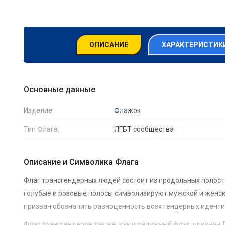
ОПИСАНИЕ
ХАРАКТЕРИСТИКИ
Основные данные
Изделие:
Флажок
Тип Флага:
ЛГБТ сообщества
Описание и Символика Флага
Флаг трансгендерных людей состоит из продольных полос г
голубые и розовые полосы символизируют мужской и женски
призван обозначить равноценность всех гендерных иденти
Флаг трансгендеров так же, как и радужный флаг, признан