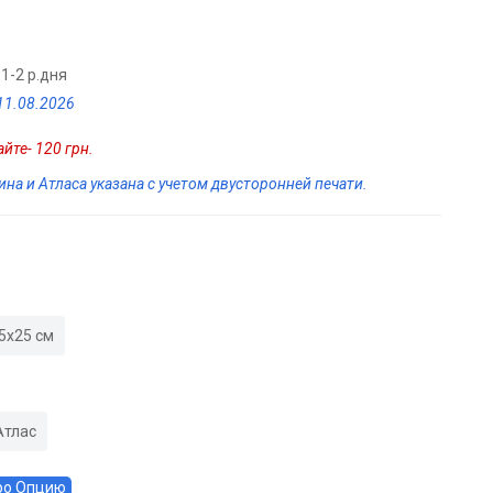
1-2 р.дня
11.08.2026
йте- 120 грн.
на и Атласа указана с учетом двусторонней печати.
5х25 см
Атлас
ро Опцию