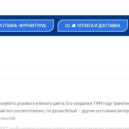
 (ТКАНЬ-ФУРНИТУРА)
ОПЛАТА И ДОСТАВКА
олубого, розового и белого цвета. Его создала в 1999 году транс
й пол соответственно, тогда как белый — другие состояния (интер
чностей.
 ЛГБТ сообществом и используется для представления трансгенде