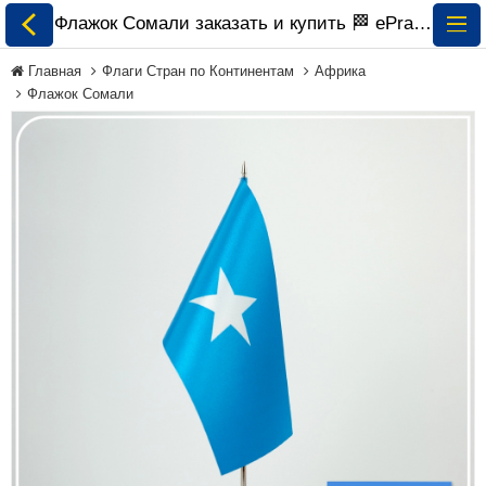
Флажок Сомали заказать и купить 🏁 ePrapor.com.ua
Главная
Флаги Стран по Континентам
Африка
Флажок Сомали
Все Флаги
Флаги Украины
Флаги Мира по
Континентам
Флаги на Заказ
Флаги Международных
Организаций