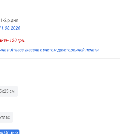
1-2 р.дня
11.08.2026
йте- 120 грн.
на и Атласа указана с учетом двусторонней печати.
5х25 см
Атлас
ро Опцию