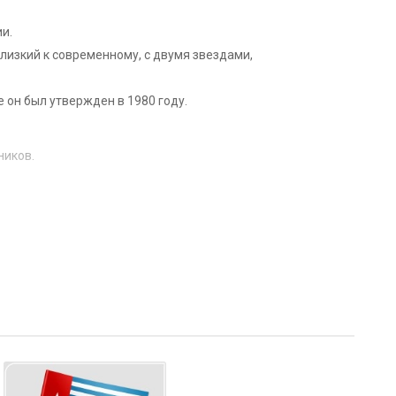
и.
лизкий к современному, с двумя звездами,
 он был утвержден в 1980 году.
ников.
могут интерпретироваться как символы единства арабского