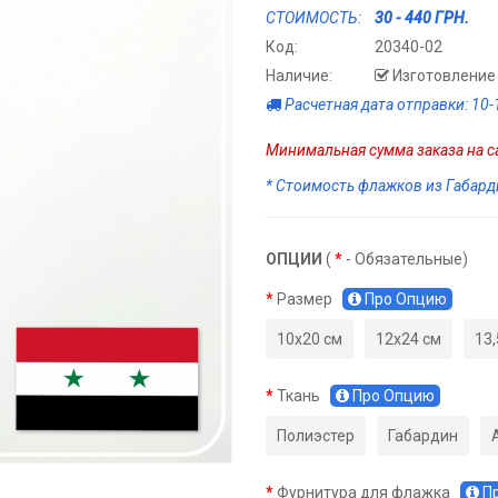
СТОИМОСТЬ:
30 - 440 ГРН.
Код:
20340-02
Наличие:
Изготовление 
Расчетная дата отправки: 10-
Минимальная сумма заказа на са
* Стоимость флажков из Габарди
ОПЦИИ
(
*
- Обязательные)
Размер
Про Опцию
10х20 см
12х24 см
13,
Ткань
Про Опцию
Полиэстер
Габардин
Фурнитура для флажка
П