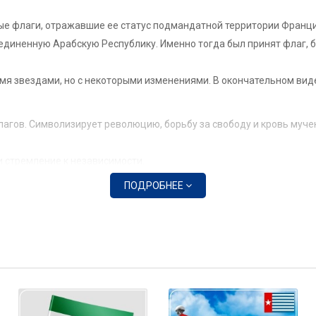
ые флаги, отражавшие ее статус подмандатной территории Франци
единенную Арабскую Республику. Именно тогда был принят флаг, б
умя звездами, но с некоторыми изменениями. В окончательном виде
лагов. Символизирует революцию, борьбу за свободу и кровь муче
и стремление к независимости.
ирию, но в современном контексте их значение расширилось. Они 
ПОДРОБНЕЕ