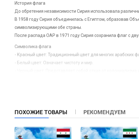
История флага
До обретения независимости Сирия использовала различн
В 1958 году Сирия объединилась с Египтом, образовав Объ
символизирующими обе страны.
После распада ОАР в 1971 году Сирия сохранила флаг с дв
Символика флага
- Красный цвет: Традиционный цвет для многих арабских ф
- Белый цвет: Означает чистоту и мир.
- Черный цвет: Представляет собой отказ от колониализма 
- Зеленые звезды: Изначально символизировали Египет и С
мира, надежды и прогресса.
ПОХОЖИЕ ТОВАРЫ
РЕКОМЕНДУЕМ