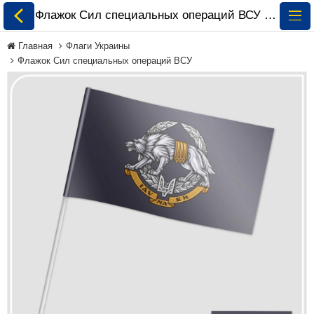
Флажок Сил специальных операций ВСУ заказать и купить 🏁 ePrapor.com.ua
Главная
Флаги Украины
Флажок Сил специальных операций ВСУ
Все Флаги
Флаги Украины
Флаги Мира по
Континентам
Флаги на Заказ
Флаги Международных
Организаций