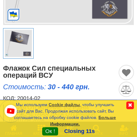
Исторические Флаги
Спортивные Флаги
Этнические Флаги
Флаги США (штатов)
Другие флаги
Флажок Сил специальных
операций ВСУ
Стоимость:
30 - 440 грн.
Сравнить
Список
Язык
(0)
КОД:
20014-02
Мы используем
Cookie файлы
, чтобы улучшить
✖
ИЗГОТОВЛЕНИЕ 1-2 Р.ДНЯ
сайт для Вас. Продолжая использовать сайт, Вы
РАСЧЕТНАЯ ДАТА ОТПРАВКИ:
соглашаетесь на обробку cookie файлов.
Больше
Частые Вопросы (FAQ)
07/10.08.2026
Информации.
0
Оплата и Доставка
Ок !
Closing 11s
ГЛАВНАЯ
КАТАЛОГ
КОРЗИНА
ПОИСК
INFO
Минимальная сумма заказа на сайте- 120 грн.