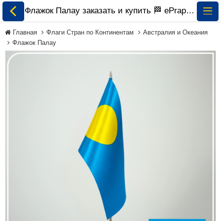
Флажок Палау заказать и купить 🏁 ePrapor.com.ua
Главная
Флаги Стран по Континентам
Австралия и Океания
Флажок Палау
Все Флаги
Флаги Украины
Флаги Мира по
Континентам
Флаги на Заказ
Флаги Международных
Организаций