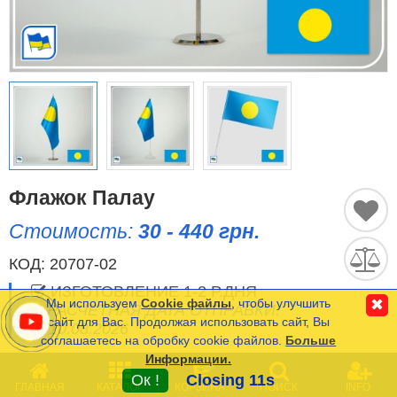
Исторические Флаги
Спортивные Флаги
Этнические Флаги
Флаги США (штатов)
Другие флаги
Флажок Палау
Стоимость:
30 - 440 грн.
Сравнить
Список
КОД:
20707-02
Язык
(0)
ИЗГОТОВЛЕНИЕ 1-2 Р.ДНЯ
Мы используем
Cookie файлы
, чтобы улучшить
✖
РАСЧЕТНАЯ ДАТА ОТПРАВКИ:
сайт для Вас. Продолжая использовать сайт, Вы
07/10.08.2026
соглашаетесь на обробку cookie файлов.
Больше
Частые Вопросы (FAQ)
Информации.
0
Оплата и Доставка
Минимальная сумма заказа на сайте- 120 грн.
Ок !
Closing 11s
ГЛАВНАЯ
КАТАЛОГ
КОРЗИНА
ПОИСК
INFO