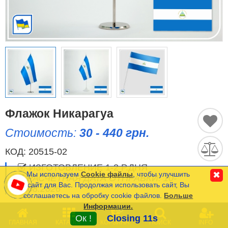
Исторические Флаги
Спортивные Флаги
Этнические Флаги
Флаги США (штатов)
Другие флаги
Флажок Никарагуа
Стоимость:
30 - 440 грн.
Сравнить
Список
КОД:
20515-02
Язык
(0)
ИЗГОТОВЛЕНИЕ 1-2 Р.ДНЯ
Мы используем
Cookie файлы
, чтобы улучшить
✖
РАСЧЕТНАЯ ДАТА ОТПРАВКИ: 10-
сайт для Вас. Продолжая использовать сайт, Вы
11.08.2026
соглашаетесь на обробку cookie файлов.
Больше
Частые Вопросы (FAQ)
Информации.
0
Оплата и Доставка
Минимальная сумма заказа на сайте- 120 грн.
Ок !
Closing 11s
ГЛАВНАЯ
КАТАЛОГ
КОРЗИНА
ПОИСК
INFO