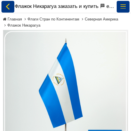
Флажок Никарагуа заказать и купить 🏁 ePrapor.com.ua
Главная
Флаги Стран по Континентам
Северная Америка
Флажок Никарагуа
Все Флаги
Флаги Украины
Флаги Мира по
Континентам
Флаги на Заказ
Флаги Международных
Организаций