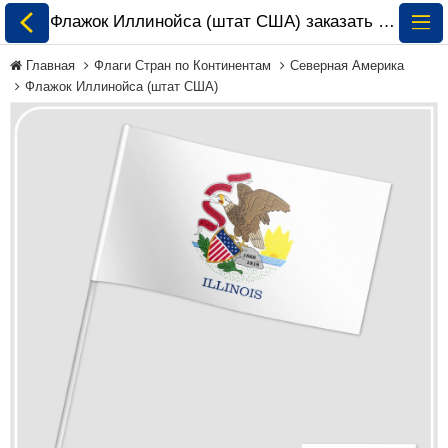
Флажок Иллинойса (штат США) заказать и купить 🏁 ePrapor.com.ua
Главная
Флаги Стран по Континентам
Северная Америка
Флажок Иллинойса (штат США)
Все Флаги
Флаги Украины
Флаги Мира по
Континентам
Флаги на Заказ
Флаги Международных
Организаций