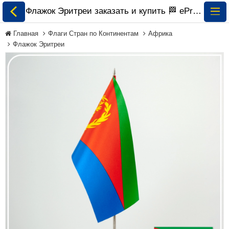
Флажок Эритреи заказать и купить 🏁 ePrapor.com.ua
Главная
Флаги Стран по Континентам
Африка
Флажок Эритреи
Все Флаги
Флаги Украины
Флаги Мира по
Континентам
Флаги на Заказ
Флаги Международных
Организаций