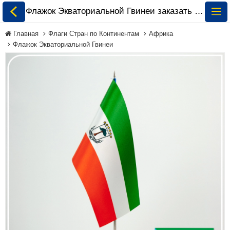
Флажок Экваториальной Гвинеи заказать и купить 🏁 ePrapor.com.ua
Главная
Флаги Стран по Континентам
Африка
Флажок Экваториальной Гвинеи
Все Флаги
Флаги Украины
Флаги Мира по
Континентам
Флаги на Заказ
Флаги Международных
Организаций