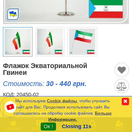
Исторические Флаги
Спортивные Флаги
Этнические Флаги
Флаги США (штатов)
Другие флаги
Флажок Экваториальной
Гвинеи
Стоимость:
30 - 440 грн.
Сравнить
Список
Язык
(0)
КОД:
20450-02
Мы используем
Cookie файлы
, чтобы улучшить
✖
ИЗГОТОВЛЕНИЕ 1-2 Р.ДНЯ
сайт для Вас. Продолжая использовать сайт, Вы
РАСЧЕТНАЯ ДАТА ОТПРАВКИ: 10-
соглашаетесь на обробку cookie файлов.
Больше
Частые Вопросы (FAQ)
11.08.2026
Информации.
0
Оплата и Доставка
Ок !
Closing 11s
ГЛАВНАЯ
КАТАЛОГ
КОРЗИНА
ПОИСК
INFO
Минимальная сумма заказа на сайте- 120 грн.