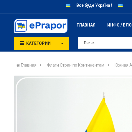
Все буде Україна !
ГЛАВНАЯ
ИНФО / БЛ
КАТЕГОРИИ
Главная
Флаги Стран по Континентам
Южная А