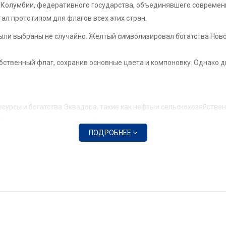
й Колумбии, федеративного государства, объединявшего современ
ал прототипом для флагов всех этих стран.
ыли выбраны не случайно. Желтый символизировал богатства Нового
обственный флаг, сохранив основные цвета и компоновку. Однако 
сурсы и богатства Эквадора, такие как нефть и сельскохозяйстве
ерега страны, а также с небом.
ПОДРОБНЕЕ
имость и свободу, а также страсть и энергию народа Эквадора.
ет герб страны.
дора.
нта обретения независимости.