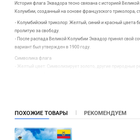
История флага Эквадора тесно связана с историей Велико
Колумбии, созданный на основе французского триколора, ст
- Колумбийский триколор: Желтый, синий и красный цвета б
пролитую за свободу.
- После распада Великой Колумбии Эквадор принял свой с
вариант был утвержден в 1900 году.
Символика флага
- Желтый цвет: Символизирует золото, другие природные ре
- Синий цвет: Ассоциируется с Тихим океаном, омывающим б
- Красный цвет: Символизирует кровь, пролитую за независ
С 1900 года на государственном флаге Эквадора присутству
В 2009 году были утверждены новые пропорции флага Эква
Нынешняя версия флага считается десятой по счету с моме
ПОХОЖИЕ ТОВАРЫ
РЕКОМЕНДУЕМ