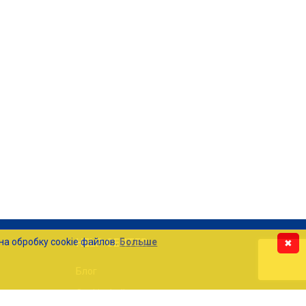
на обробку cookie файлов.
Больше
HELP CENTER
✖
Блог
Cookie файлы