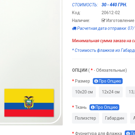
СТОИМОСТЬ:
30 - 440 ГРН.
Код:
20612-02
Наличие:
Изготовление 
Расчетная дата отправки: 07
Минимальная сумма заказа на са
* Стоимость флажков из Габарди
ОПЦИИ
(
*
- Обязательные)
Размер
Про Опцию
10х20 см
12х24 см
13,
Ткань
Про Опцию
Полиэстер
Габардин
Фурнитура для флажка
П