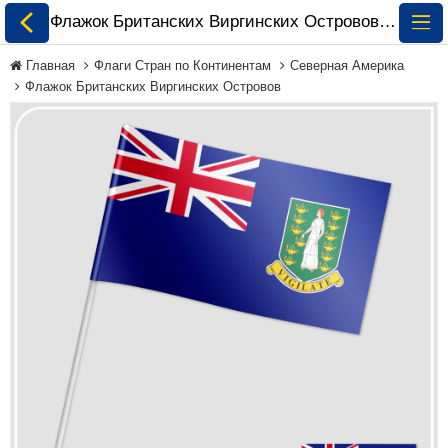
Флажок Британских Виргинских Островов заказать и купить 🏁 ePrapor.com.ua
Главная
Флаги Стран по Континентам
Северная Америка
Флажок Британских Виргинских Островов
Все Флаги
Флаги Украины
Флаги Мира по
Континентам
Флаги на Заказ
Флаги Международных
Организаций