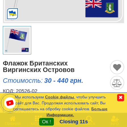
Исторические Флаги
Спортивные Флаги
Этнические Флаги
Флаги США (штатов)
Другие флаги
Флажок Британских
Виргинских Островов
Стоимость:
30 - 440 грн.
Сравнить
Список
Язык
(0)
КОД:
20526-02
Мы используем
Cookie файлы
, чтобы улучшить
✖
ИЗГОТОВЛЕНИЕ 1-2 Р.ДНЯ
сайт для Вас. Продолжая использовать сайт, Вы
РАСЧЕТНАЯ ДАТА ОТПРАВКИ: 10-
соглашаетесь на обробку cookie файлов.
Больше
Частые Вопросы (FAQ)
11.08.2026
Информации.
0
Оплата и Доставка
Ок !
Closing 11s
ГЛАВНАЯ
КАТАЛОГ
КОРЗИНА
ПОИСК
INFO
Минимальная сумма заказа на сайте- 120 грн.