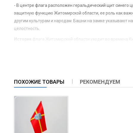
- В центре флага расположен геральдический щит синего 
защитную функцию Житомирской области, ее роль как важно
другим культурам и народам. Башни на замке указывают на
целостность.
История
флага Житомирской области уходит во времена Ки
многочисленных сражений, входила в состав Литовского кн
- Средневековье и Киевская Русь: Замки и крепости играл
укреплениям Житомирщины, которые существовали в сред
- Польский период и Речь Посполитая (XIV-XVIII вв.): Жи
символы с элементами крепостей, замков и крестов.
ПОХОЖИЕ ТОВАРЫ
РЕКОМЕНДУЕМ
- Советский период (1920-1991): В советское время симво
исторические символы региона продолжали существовать в
- Современный период: После обретения Украиной независ
утвержден 11 июля 2002 решением областного совета. При 
Применение флага
Флаг Житомирской области поднимается во время государст