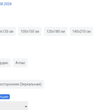
08.2026
0х135 см
100х150 см
120х180 см
140х210 см
ардин
Атлас
хсторонняя (Зеркальная)
Опцию