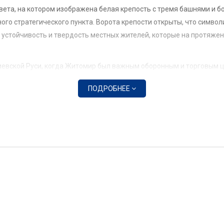
цвета, на котором изображена белая крепость с тремя башнями и 
го стратегического пункта. Ворота крепости открыты, что символ
 устойчивость и твердость местных жителей, которые на протяжен
евской Руси, когда Житомир был важным оборонным и торговым це
яжества, Речи Посполитой и Российской империи.
ПОДРОБНЕЕ
и немаловажную роль в защите территории от внешних врагов. Креп
невековый период.
томир являлся важным административным центром. Под влиянием по
лика регионов была унифицирована, поэтому Житомирская область 
 культуре и памяти населения.
имости в 1991 году возник вопрос о возрождении региональной с
его создании учитывались исторические и культурные традиции к
венных праздников, торжеств, а также заседаний областного сов