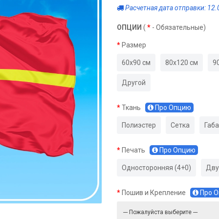
Расчетная дата отправки: 12.
ОПЦИИ
(
*
- Обязательные)
Размер
60х90 см
80х120 см
9
Другой
Ткань
Про Опцию
Полиэстер
Сетка
Габ
Печать
Про Опцию
Односторонняя (4+0)
Дву
Пошив и Крепление
Про 