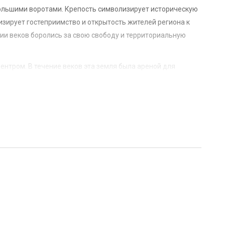
большими воротами. Крепость символизирует историческую
изирует гостеприимство и открытость жителей региона к
ии веков боролись за свою свободу и территориальную
нтром. В течение веков эта земля была ареной для
ость на флаге является отсылкой к историческим
льской геральдики на территории края распространяются
не имела собственного флага или герба. Однако
имволики. Флаг Житомирской области был официально
рая и европейские геральдические стандарты.
ета.