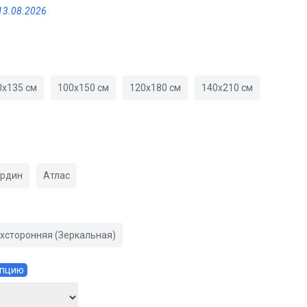
13.08.2026
0х135 см
100х150 см
120х180 см
140х210 см
ардин
Атлас
хсторонняя (Зеркальная)
Опцию