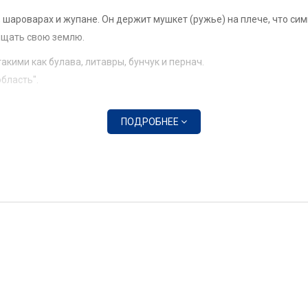
 шароварах и жупане. Он держит мушкет (ружье) на плече, что си
ищать свою землю.
акими как булава, литавры, бунчук и пернач.
бласть".
ПОДРОБНЕЕ
на с историей региона. Запорожская область является наследнико
ачества.
спользовали запорожские казаки. Этот цвет был символом свобод
ральдических традициях запорожского войска.
юля 2001 года Запорожским областным советом. Его разработка о
 подчеркивающего историческую тяготность и уникальность регио
бразные локальные символы, которые выглядели менее унифицир