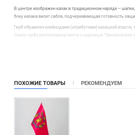
В центре изображен казак в традиционном наряде – шапке,
боку казака висит сабля, подчеркивающая готовность защ
Герб обрамлен клейнодами (атрибутами) казацкой власти, т
Снизу герба расположена лента с надписью "Запорожская о
История флага
История создания флага Запорожской области тесно связа
Сечи, одной из самых известных формаций украинского каз
Малиновый цвет флага ассоциируется с флагами, которые и
Изображение казака с мушкетом основано на известных ге
ПОХОЖИЕ ТОВАРЫ
РЕКОМЕНДУЕМ
Флаг Запорожской области был официально утвержден 27 и
с геральдистами. Основной целью было создание символа,
Для создания официального флага использовались разноо
формировании региональной идентичности.
Применение флага