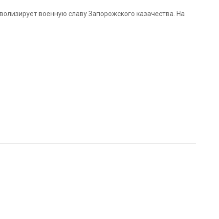
мволизирует военную славу Запорожского казачества. На
м территорий, которые являлись центром Запорожской
ы, храбрости и воинской доблести.
сновывалась на исторических источниках и консультациях
на.
ованно. Утверждение флага явилось важным этапом в