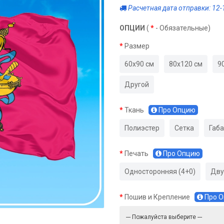
Расчетная дата отправки: 12-
ОПЦИИ
(
*
- Обязательные)
Размер
60х90 см
80х120 см
9
Другой
Ткань
Про Опцию
Полиэстер
Сетка
Габ
Печать
Про Опцию
Односторонняя (4+0)
Дву
Пошив и Крепление
Про 