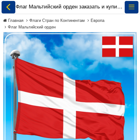
Флаг Мальтийский орден заказать и купить 🏁 ePrapor.com.ua
Главная
Флаги Стран по Континентам
Европа
Флаг Мальтийский орден
Все Флаги
Флаги Украины
Флаги Мира по
Континентам
Флаги на Заказ
Флаги Международных
Организаций