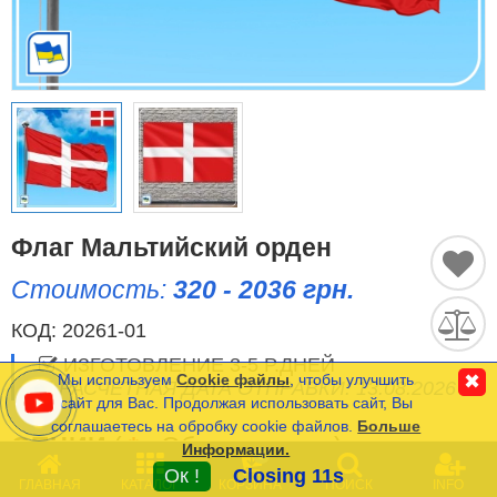
Исторические Флаги
Спортивные Флаги
Этнические Флаги
Флаги США (штатов)
Другие флаги
Флаг Мальтийский орден
Стоимость:
320 - 2036 грн.
Сравнить
Список
КОД:
20261-01
Язык
(0)
ИЗГОТОВЛЕНИЕ 3-5 Р.ДНЕЙ
Мы используем
Cookie файлы
, чтобы улучшить
✖
РАСЧЕТНАЯ ДАТА ОТПРАВКИ: 13.08.2026
сайт для Вас. Продолжая использовать сайт, Вы
соглашаетесь на обробку cookie файлов.
Больше
Частые Вопросы (FAQ)
ОПЦИИ
(
*
- Обязательные)
Информации.
0
Оплата и Доставка
Ок !
Closing 11s
ГЛАВНАЯ
КАТАЛОГ
КОРЗИНА
ПОИСК
INFO
РАЗМЕР