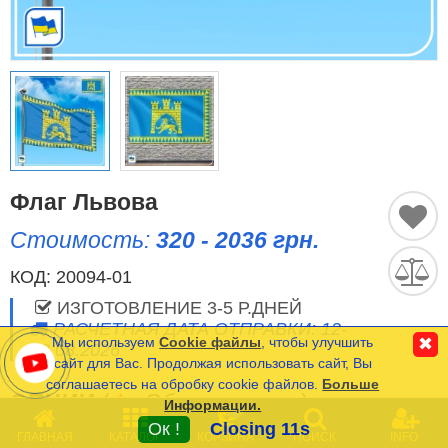
Исторические Флаги
Спортивные Флаги
Этнические Флаги
Флаги США (штатов)
Флаг Львова
Другие флаги
Стоимость:
320 - 2036 грн.
КОД:
20094-01
Сравнить
Список
Язык
ИЗГОТОВЛЕНИЕ 3-5 Р.ДНЕЙ
(0)
РАСЧЕТНАЯ ДАТА ОТПРАВКИ: 12-
Мы используем
Cookie файлы
, чтобы улучшить
✖
13.08.2026
сайт для Вас. Продолжая использовать сайт, Вы
соглашаетесь на обробку cookie файлов.
Больше
Частые Вопросы (FAQ)
ОПЦИИ
(
*
- Обязательные)
Информации.
0
Оплата и Доставка
Ок !
Closing 11s
ГЛАВНАЯ
КАТАЛОГ
КОРЗИНА
ПОИСК
INFO
РАЗМЕР