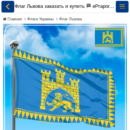
Флаг Львова заказать и купить 🏁 ePrapor.com.ua
Главная
Флаги Украины
Флаг Львова
Все Флаги
Флаги Украины
Флаги Мира по
Континентам
Флаги на Заказ
Флаги Международных
Организаций