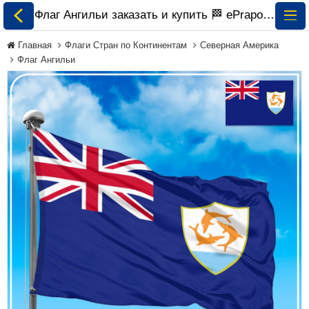
Флаг Ангильи заказать и купить 🏁 ePrapor.com.ua
Главная
Флаги Стран по Континентам
Северная Америка
Флаг Ангильи
Все Флаги
Флаги Украины
Флаги Мира по
Континентам
Флаги на Заказ
Флаги Международных
Организаций