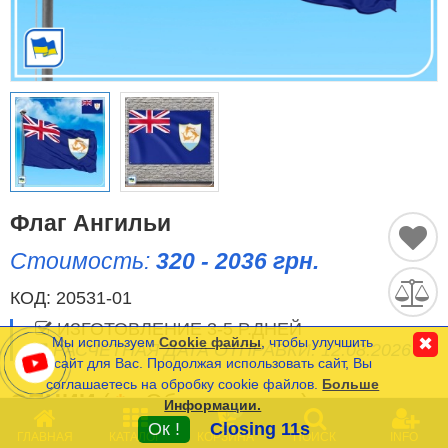
Исторические Флаги
Спортивные Флаги
Этнические Флаги
Флаги США (штатов)
Другие флаги
Флаг Ангильи
Стоимость:
320 - 2036 грн.
Сравнить
Список
КОД:
20531-01
Язык
(0)
ИЗГОТОВЛЕНИЕ 3-5 Р.ДНЕЙ
Мы используем
Cookie файлы
, чтобы улучшить
✖
РАСЧЕТНАЯ ДАТА ОТПРАВКИ: 12.08.2026
сайт для Вас. Продолжая использовать сайт, Вы
соглашаетесь на обробку cookie файлов.
Больше
Частые Вопросы (FAQ)
ОПЦИИ
(
*
- Обязательные)
Информации.
0
Оплата и Доставка
Ок !
Closing 11s
ГЛАВНАЯ
КАТАЛОГ
КОРЗИНА
ПОИСК
INFO
РАЗМЕР