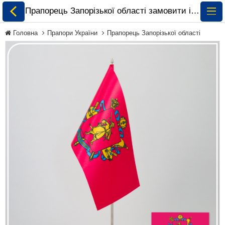
Прапорець Запорізької області замовити і купити 🏁 ePrapor.com.ua
Головна
Прапори України
Прапорець Запорізької області
Всі Прапори
Прапори України
Прапори Світу за
Континентами
Прапори на
Замовлення
Прапори Міжнародних
Організацій