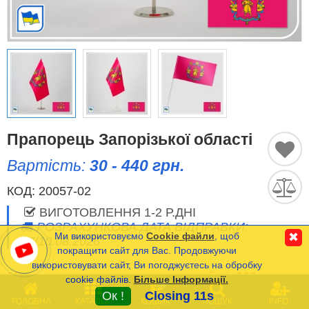
Історичні Прапори
Спортивні Прапори
Етнічні Прапори
Прапори США (штатів)
Прапорець Запорізької області
Вартість:
30 - 440 грн.
Інші прапори
КОД:
20057-02
ВИГОТОВЛЕННЯ 1-2 Р.ДНІ
Порівняти
Список
РОЗРАХУНКОВА ДАТА ВІДПРАВКИ:
(0)
Ми використовуємо
Cookie файли
, щоб
✖
07/10.08.2026
Мова
покращити сайт для Вас. Продовжуючи
використовувати сайт, Ви погоджуєтесь на обробку
Мінімальна сума замовлення на сайті- 120 грн.
cookie файлів.
Більше Інформації.
Часті Питання (FAQ)
0
Ок !
Closing 11s
ГОЛОВНА
КАТАЛОГ
КОШИК
ПОШУК
INFO
Оплата та Доставка
* Вартість прапорців з Габардину та Атласу