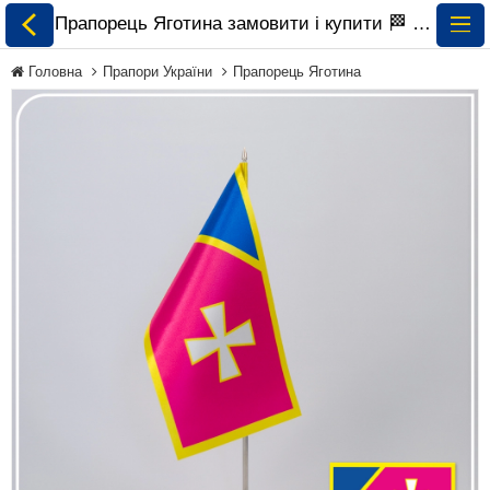
Прапорець Яготина замовити і купити 🏁 ePrapor.com.ua
Головна
Прапори України
Прапорець Яготина
Всі Прапори
Прапори України
Прапори Світу за
Континентами
Прапори на
Замовлення
Прапори Міжнародних
Організацій