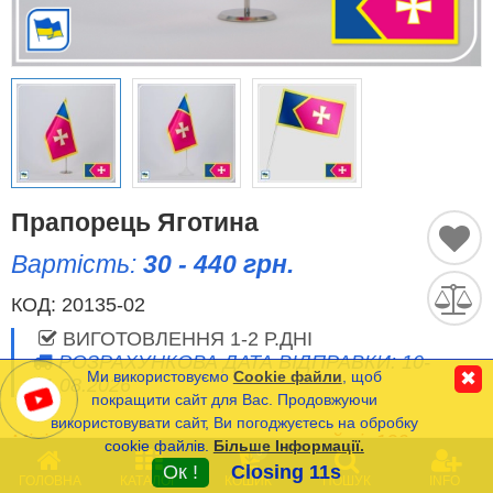
Історичні Прапори
Спортивні Прапори
Етнічні Прапори
Прапори США (штатів)
Прапорець Яготина
Вартість:
30 - 440 грн.
Інші прапори
КОД:
20135-02
ВИГОТОВЛЕННЯ 1-2 Р.ДНІ
Порівняти
Список
РОЗРАХУНКОВА ДАТА ВІДПРАВКИ: 10-
(0)
Ми використовуємо
Cookie файли
, щоб
✖
11.08.2026
Мова
покращити сайт для Вас. Продовжуючи
використовувати сайт, Ви погоджуєтесь на обробку
Мінімальна сума замовлення на сайті- 120 грн.
cookie файлів.
Більше Інформації.
Часті Питання (FAQ)
0
Ок !
Closing 11s
ГОЛОВНА
КАТАЛОГ
КОШИК
ПОШУК
INFO
Оплата та Доставка
* Вартість прапорців з Габардину та Атласу