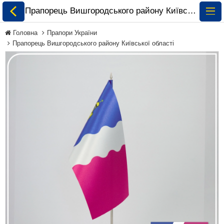
Прапорець Вишгородського району Київської області замовити і купити 🏁 ePrapor.com.ua
Головна
Прапори України
Прапорець Вишгородського району Київської області
Всі Прапори
Прапори України
Прапори Світу за
Континентами
Прапори на
Замовлення
Прапори Міжнародних
Організацій