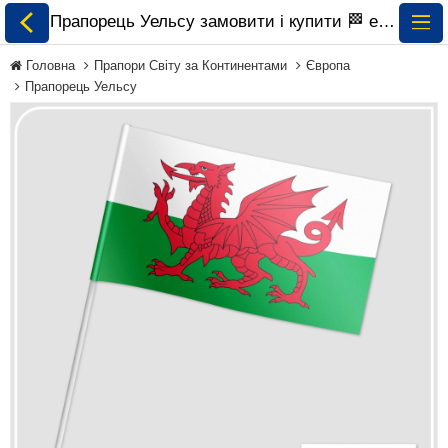
Прапорець Уельсу замовити і купити 🏁 ePrapor.com.ua
Головна
Прапори Світу за Континентами
Європа
Прапорець Уельсу
Всі Прапори
Прапори України
Прапори Світу за
Континентами
Прапори на
Замовлення
Прапори Міжнародних
Організацій