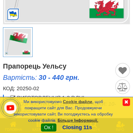
Історичні Прапори
Спортивні Прапори
Етнічні Прапори
Прапори США (штатів)
Прапорець Уельсу
Інші прапори
Вартість:
30 - 440 грн.
КОД:
20250-02
Порівняти
Список
ВИГОТОВЛЕННЯ 1-2 Р.ДНІ
(0)
Ми використовуємо
Cookie файли
, щоб
✖
РОЗРАХУНКОВА ДАТА ВІДПРАВКИ: 10-
Мова
покращити сайт для Вас. Продовжуючи
11.08.2026
використовувати сайт, Ви погоджуєтесь на обробку
cookie файлів.
Більше Інформації.
Часті Питання (FAQ)
0
Мінімальна сума замовлення на сайті- 120 грн.
Ок !
Closing 11s
ГОЛОВНА
КАТАЛОГ
КОШИК
ПОШУК
INFO
Оплата та Доставка