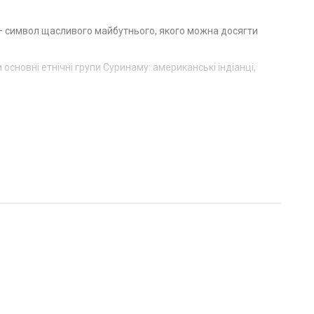
а — символ щасливого майбутнього, якого можна досягти
 основні етнічні групи Суринаму: американські індіанці,