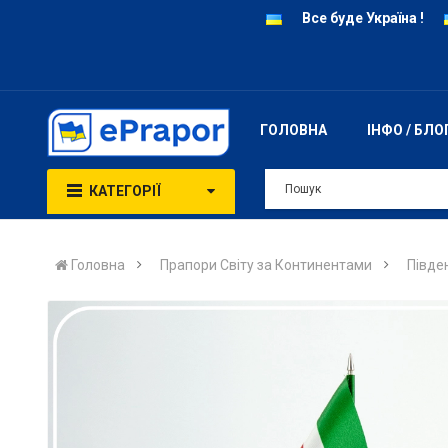
Все буде Україна !
ГОЛОВНА
ІНФО / БЛО
КАТЕГОРІЇ
Головна
Прапори Світу за Континентами
Півде