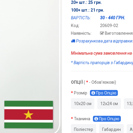
20+ шт.: 25 грн.
100+ шт.: 21 грн.
ВАРТІСТЬ:
30 - 440 ГРН.
Код:
20609-02
Наявність:
Виготовлення 
Розрахункова дата відправки:
Мінімальна сума замовлення на с
* Вартість прапорців з Габардин
ОПЦІЇ
(
*
- Обов’язкові)
Розмір
Про Опцію
10х20 см
12х24 см
13,
Тканина
Про Опцію
Поліестер
Габардин
А