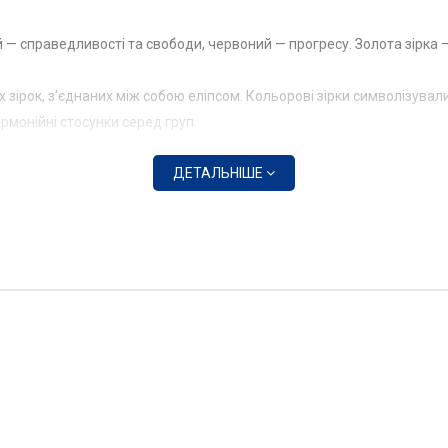
ий — справедливості та свободи, червоний — прогресу. Золота зірк
 зірок, з'єднаних між собою еліпсом. Кольорові зірки символізували
армонійні стосунки серед груп.
ДЕТАЛЬНІШЕ