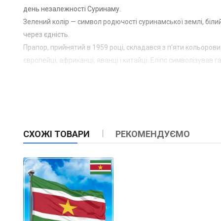
день незалежності Суринаму.
Зелений колір — символ родючості суринамської землі, біл
через єдність.
Прапор, прийнятий в 1959 році, складався з п'яти кольорових
європейці, африканці, яванці і китайці. Еліпс символізував г
СХОЖІ ТОВАРИ
РЕКОМЕНДУЄМО