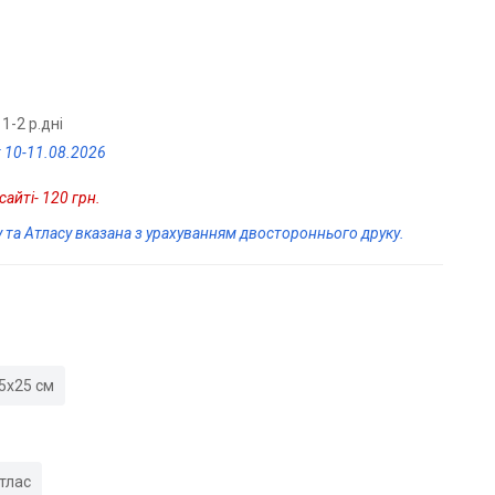
1-2 р.дні
 10-11.08.2026
айті- 120 грн.
у та Атласу вказана з урахуванням двостороннього друку.
5х25 см
тлас