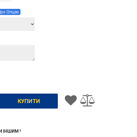
ро Опцію
ЖИ ІНШИМ !