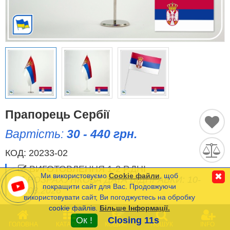
Історичні Прапори
Спортивні Прапори
Етнічні Прапори
Прапори США (штатів)
Прапорець Сербії
Інші прапори
Вартість:
30 - 440 грн.
КОД:
20233-02
Порівняти
Список
ВИГОТОВЛЕННЯ 1-2 Р.ДНІ
(0)
Ми використовуємо
Cookie файли
, щоб
✖
РОЗРАХУНКОВА ДАТА ВІДПРАВКИ: 10-
Мова
покращити сайт для Вас. Продовжуючи
11.08.2026
використовувати сайт, Ви погоджуєтесь на обробку
cookie файлів.
Більше Інформації.
Часті Питання (FAQ)
0
Мінімальна сума замовлення на сайті- 120 грн.
Ок !
Closing 11s
ГОЛОВНА
КАТАЛОГ
КОШИК
ПОШУК
INFO
Оплата та Доставка