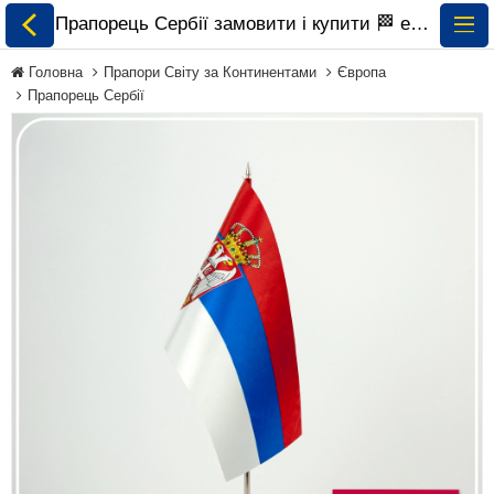
Прапорець Сербії замовити і купити 🏁 ePrapor.com.ua
Головна
Прапори Світу за Континентами
Європа
Прапорець Сербії
Всі Прапори
Прапори України
Прапори Світу за
Континентами
Прапори на
Замовлення
Прапори Міжнародних
Організацій