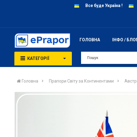
Все буде Україна !
ГОЛОВНА
ІНФО / БЛО
КАТЕГОРІЇ
Головна
Прапори Світу за Континентами
Австра