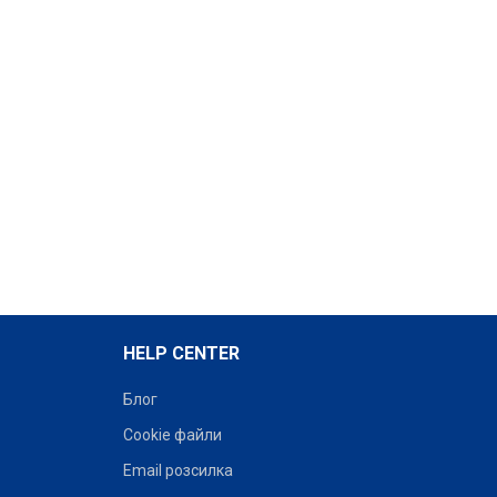
HELP CENTER
Блог
Cookie файли
Email розсилка
Прапор на замовлення
Прапор на замовлення
– онлайн-конструктор -
– онлайн-конструктор -