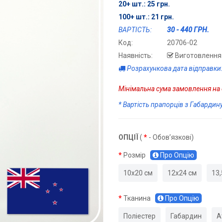
20+ шт.: 25 грн.
100+ шт.: 21 грн.
ВАРТІСТЬ:
30 - 440 ГРН.
Код:
20706-02
Наявність:
Виготовлення 
Розрахункова дата відправки
Мінімальна сума замовлення на с
* Вартість прапорців з Габардин
ОПЦІЇ
(
*
- Обов’язкові)
Розмір
Про Опцію
10х20 см
12х24 см
13,
Тканина
Про Опцію
Поліестер
Габардин
А