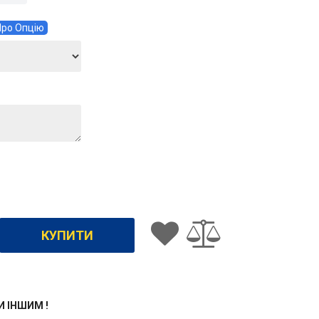
ро Опцію
ЖИ ІНШИМ !