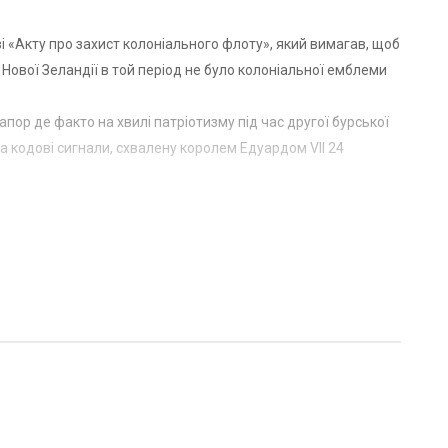
ві «Акту про захист колоніального флоту», який вимагав, щоб
 Нової Зеландії в той період не було колоніальної емблеми
пор де факто на хвилі патріотизму під час другої бурської
та кодові сигнали, схвалену королем Едуардом VII 24