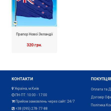
Прапор Нової Зеландії
320 грн.
КОНТАКТИ
ПОКУПЦЯ
Україна, м.Київ
Оплата та 
ПН-ПТ: 10:00 - 17:00
Договір Оф
Прийом замовлень через сайт: 24/7
Політика Ко
Прапор на замовлення,
Прапорець на
+38 (095) 278-77-88
з власним дизайном,
замовлення, з власним