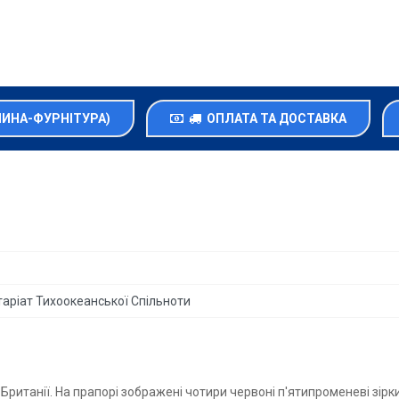
НИНА-ФУРНІТУРА)
ОПЛАТА ТА ДОСТАВКА
таріат Тихоокеанської Cпільноти
Британії. На прапорі зображені чотири червоні п'ятипроменеві зірк