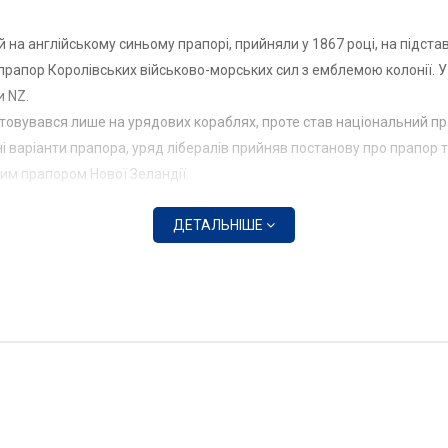
 на англійському синьому прапорі, прийняли у 1867 році, на підста
прапор Королівських військово-морських сил з емблемою колонії. У
и NZ.
стовувався лише на урядових кораблях, проте став національний пра
ні варіанти прапора, уряд лібералів прийняв постанову про прапор 
им прапором Нової Зеландії.
ДЕТАЛЬНІШЕ