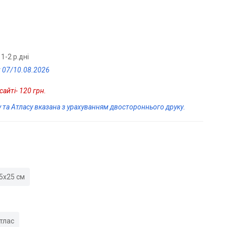
1-2 р.дні
: 07/10.08.2026
айті- 120 грн.
у та Атласу вказана з урахуванням двостороннього друку.
5х25 см
тлас