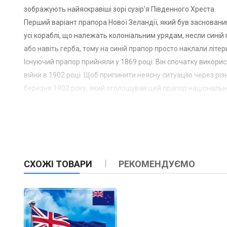
зображують найяскравіші зорі сузір'я Південного Хреста.
Перший варіант прапора Нової Зеландії, який був заснований
усі кораблі, що належать колоніальним урядам, несли синій 
або навіть герба, тому на синій прапор просто наклали літер
Існуючий прапор прийняли у 1869 році. Він спочатку викори
війни в 1902 році. Щоб припинити неясну ситуацію через різ
березня 1902 року, який оголошував цей прапор національн
СХОЖІ ТОВАРИ
РЕКОМЕНДУЄМО