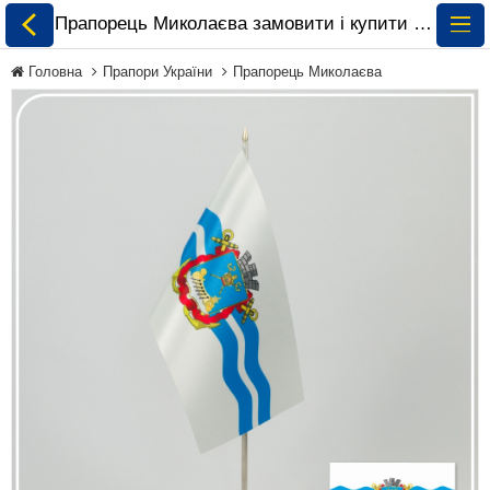
Прапорець Миколаєва замовити і купити 🏁 ePrapor.com.ua
Головна
Прапори України
Прапорець Миколаєва
Всі Прапори
Прапори України
Прапори Світу за
Континентами
Прапори на
Замовлення
Прапори Міжнародних
Організацій