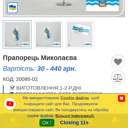
Історичні Прапори
Спортивні Прапори
Етнічні Прапори
Прапори США (штатів)
Прапорець Миколаєва
Вартість:
30 - 440 грн.
Інші прапори
КОД:
20095-02
ВИГОТОВЛЕННЯ 1-2 Р.ДНІ
Порівняти
Список
РОЗРАХУНКОВА ДАТА ВІДПРАВКИ:
(0)
Ми використовуємо
Cookie файли
, щоб
✖
07/10.08.2026
Мова
покращити сайт для Вас. Продовжуючи
використовувати сайт, Ви погоджуєтесь на обробку
Мінімальна сума замовлення на сайті- 120 грн.
cookie файлів.
Більше Інформації.
Часті Питання (FAQ)
0
Ок !
Closing 11s
ГОЛОВНА
КАТАЛОГ
КОШИК
ПОШУК
INFO
Оплата та Доставка
* Вартість прапорців з Габардину та Атласу