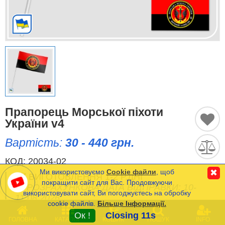
Історичні Прапори
Спортивні Прапори
Етнічні Прапори
Прапори США (штатів)
Прапорець Морської піхоти
Інші прапори
України v4
Вартість:
30 - 440 грн.
Порівняти
Список
КОД:
20034-02
(0)
Ми використовуємо
Cookie файли
, щоб
✖
ВИГОТОВЛЕННЯ 1-2 Р.ДНІ
Мова
покращити сайт для Вас. Продовжуючи
РОЗРАХУНКОВА ДАТА ВІДПРАВКИ: 10-
використовувати сайт, Ви погоджуєтесь на обробку
11.08.2026
cookie файлів.
Більше Інформації.
Часті Питання (FAQ)
0
Ок !
Closing 11s
ГОЛОВНА
КАТАЛОГ
КОШИК
ПОШУК
INFO
Оплата та Доставка
Мінімальна сума замовлення на сайті- 120 грн.