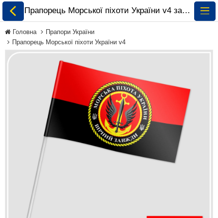
Прапорець Морської піхоти України v4 замовити і купити 🏁 ePrapor.com.ua
Головна
Прапори України
Прапорець Морської піхоти України v4
Всі Прапори
Прапори України
Прапори Світу за
Континентами
Прапори на
Замовлення
Прапори Міжнародних
Організацій